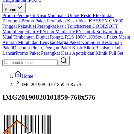
Blog
Manual IPOS 5
Promo
Promo Perangkat Kasir Minimalis Untuk Resto Efektif dan
Ekonomis
Promo Paket Perangkat Kasir Ideal KASSEN CV890
Tinggal Pakai
Jual Perangkat kasir Touchscreen CODESOFT
Murah
Pengertian VPN dan Manfaat VPN Untuk Software Ipos
5
Jual Timbangan Digital Rongta RLS 1000/1100
Sewa Paket Mesin
Antrian Murah dan Lengkap
Harga Paket Komputer Resto Siap
Pakai
Discount Pintar, Dengan Paket Kasir Bikin Bisnismu Jadi
Lancar
Promo Paket Perangkat Kasir Apotek dan Klinik Full Set
Home
IMG20190820101859-768x576
IMG20190820101859-768x576