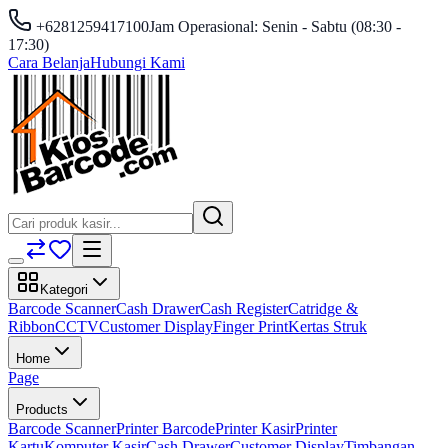
+6281259417100
Jam Operasional: Senin - Sabtu (08:30 -
17:30)
Cara Belanja
Hubungi Kami
Kategori
Barcode Scanner
Cash Drawer
Cash Register
Catridge &
Ribbon
CCTV
Customer Display
Finger Print
Kertas Struk
Home
Page
Products
Barcode Scanner
Printer Barcode
Printer Kasir
Printer
Kartu
Komputer Kasir
Cash Drawer
Customer Display
Timbangan