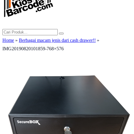
Home
»
Berbagai macam jenis dari cash drawer!!
»
IMG20190820101859-768×576