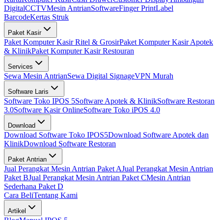
Digital
CCTV
Mesin Antrian
Software
Finger Print
Label
Barcode
Kertas Struk
Paket Kasir
Paket Komputer Kasir Ritel & Grosir
Paket Komputer Kasir Apotek
& Klinik
Paket Komputer Kasir Restouran
Services
Sewa Mesin Antrian
Sewa Digital Signage
VPN Murah
Software Laris
Software Toko IPOS 5
Software Apotek & Klinik
Software Restoran
3.0
Software Kasir Online
Software Toko iPOS 4.0
Download
Download Software Toko IPOS5
Download Software Apotek dan
Klinik
Download Software Restoran
Paket Antrian
Jual Perangkat Mesin Antrian Paket A
Jual Perangkat Mesin Antrian
Paket B
Jual Perangkat Mesin Antrian Paket C
Mesin Antrian
Sederhana Paket D
Cara Beli
Tentang Kami
Artikel