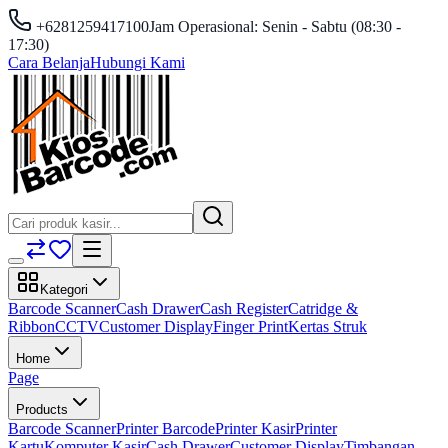
+6281259417100
Jam Operasional: Senin - Sabtu (08:30 -
17:30)
Cara Belanja
Hubungi Kami
Kategori
Barcode Scanner
Cash Drawer
Cash Register
Catridge &
Ribbon
CCTV
Customer Display
Finger Print
Kertas Struk
Home
Page
Products
Barcode Scanner
Printer Barcode
Printer Kasir
Printer
Kartu
Komputer Kasir
Cash Drawer
Customer Display
Timbangan