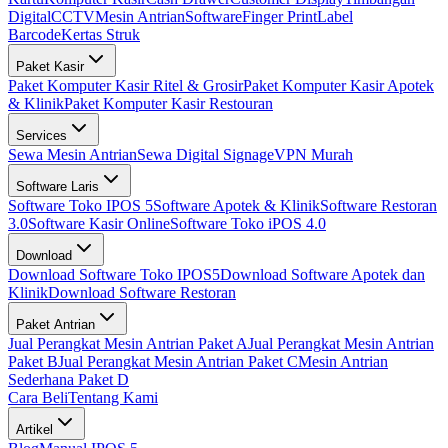
Digital
CCTV
Mesin Antrian
Software
Finger Print
Label
Barcode
Kertas Struk
Paket Kasir
Paket Komputer Kasir Ritel & Grosir
Paket Komputer Kasir Apotek
& Klinik
Paket Komputer Kasir Restouran
Services
Sewa Mesin Antrian
Sewa Digital Signage
VPN Murah
Software Laris
Software Toko IPOS 5
Software Apotek & Klinik
Software Restoran
3.0
Software Kasir Online
Software Toko iPOS 4.0
Download
Download Software Toko IPOS5
Download Software Apotek dan
Klinik
Download Software Restoran
Paket Antrian
Jual Perangkat Mesin Antrian Paket A
Jual Perangkat Mesin Antrian
Paket B
Jual Perangkat Mesin Antrian Paket C
Mesin Antrian
Sederhana Paket D
Cara Beli
Tentang Kami
Artikel