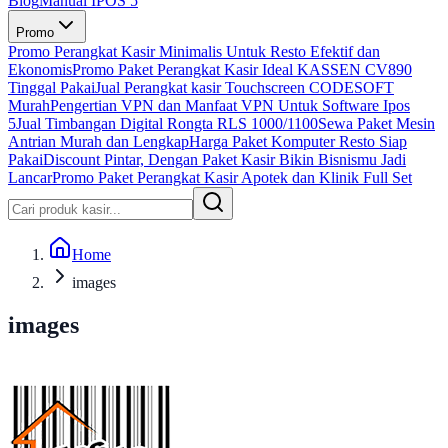
Blog
Manual IPOS 5
Promo
Promo Perangkat Kasir Minimalis Untuk Resto Efektif dan
Ekonomis
Promo Paket Perangkat Kasir Ideal KASSEN CV890
Tinggal Pakai
Jual Perangkat kasir Touchscreen CODESOFT
Murah
Pengertian VPN dan Manfaat VPN Untuk Software Ipos
5
Jual Timbangan Digital Rongta RLS 1000/1100
Sewa Paket Mesin
Antrian Murah dan Lengkap
Harga Paket Komputer Resto Siap
Pakai
Discount Pintar, Dengan Paket Kasir Bikin Bisnismu Jadi
Lancar
Promo Paket Perangkat Kasir Apotek dan Klinik Full Set
Home
images
images