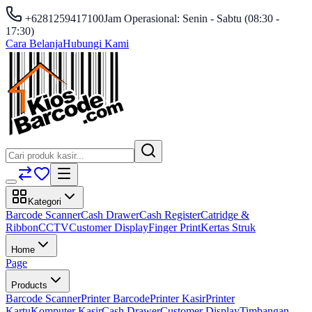
+6281259417100
Jam Operasional: Senin - Sabtu (08:30 -
17:30)
Cara Belanja
Hubungi Kami
Kategori
Barcode Scanner
Cash Drawer
Cash Register
Catridge &
Ribbon
CCTV
Customer Display
Finger Print
Kertas Struk
Home
Page
Products
Barcode Scanner
Printer Barcode
Printer Kasir
Printer
Kartu
Komputer Kasir
Cash Drawer
Customer Display
Timbangan