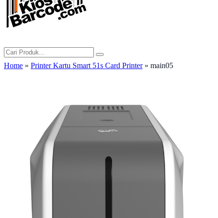
Home
»
Printer Kartu Smart 51s Card Printer
» main05