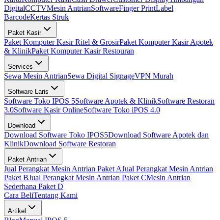
Digital
CCTV
Mesin Antrian
Software
Finger Print
Label
Barcode
Kertas Struk
Paket Kasir
Paket Komputer Kasir Ritel & Grosir
Paket Komputer Kasir Apotek
& Klinik
Paket Komputer Kasir Restouran
Services
Sewa Mesin Antrian
Sewa Digital Signage
VPN Murah
Software Laris
Software Toko IPOS 5
Software Apotek & Klinik
Software Restoran
3.0
Software Kasir Online
Software Toko iPOS 4.0
Download
Download Software Toko IPOS5
Download Software Apotek dan
Klinik
Download Software Restoran
Paket Antrian
Jual Perangkat Mesin Antrian Paket A
Jual Perangkat Mesin Antrian
Paket B
Jual Perangkat Mesin Antrian Paket C
Mesin Antrian
Sederhana Paket D
Cara Beli
Tentang Kami
Artikel