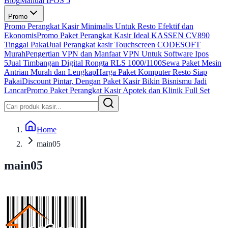
Blog
Manual IPOS 5
Promo
Promo Perangkat Kasir Minimalis Untuk Resto Efektif dan
Ekonomis
Promo Paket Perangkat Kasir Ideal KASSEN CV890
Tinggal Pakai
Jual Perangkat kasir Touchscreen CODESOFT
Murah
Pengertian VPN dan Manfaat VPN Untuk Software Ipos
5
Jual Timbangan Digital Rongta RLS 1000/1100
Sewa Paket Mesin
Antrian Murah dan Lengkap
Harga Paket Komputer Resto Siap
Pakai
Discount Pintar, Dengan Paket Kasir Bikin Bisnismu Jadi
Lancar
Promo Paket Perangkat Kasir Apotek dan Klinik Full Set
Home
main05
main05