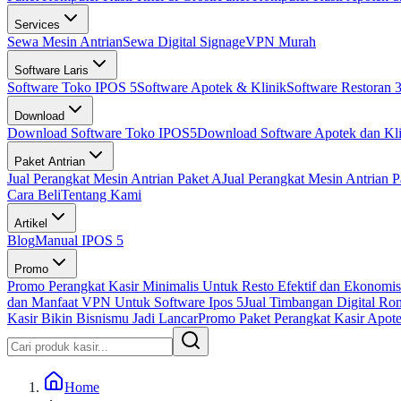
Services
Sewa Mesin Antrian
Sewa Digital Signage
VPN Murah
Software Laris
Software Toko IPOS 5
Software Apotek & Klinik
Software Restoran 3
Download
Download Software Toko IPOS5
Download Software Apotek dan Kli
Paket Antrian
Jual Perangkat Mesin Antrian Paket A
Jual Perangkat Mesin Antrian P
Cara Beli
Tentang Kami
Artikel
Blog
Manual IPOS 5
Promo
Promo Perangkat Kasir Minimalis Untuk Resto Efektif dan Ekonomis
dan Manfaat VPN Untuk Software Ipos 5
Jual Timbangan Digital Ro
Kasir Bikin Bisnismu Jadi Lancar
Promo Paket Perangkat Kasir Apotek
Home