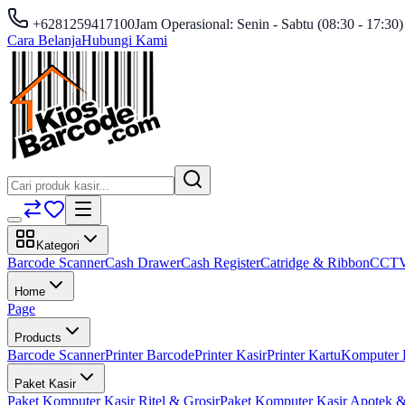
+6281259417100
Jam Operasional: Senin - Sabtu (08:30 - 17:30)
Cara Belanja
Hubungi Kami
Kategori
Barcode Scanner
Cash Drawer
Cash Register
Catridge & Ribbon
CCT
Home
Page
Products
Barcode Scanner
Printer Barcode
Printer Kasir
Printer Kartu
Komputer 
Paket Kasir
Paket Komputer Kasir Ritel & Grosir
Paket Komputer Kasir Apotek &