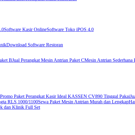
.0
Software Kasir Online
Software Toko iPOS 4.0
nik
Download Software Restoran
aket B
Jual Perangkat Mesin Antrian Paket C
Mesin Antrian Sederhana 
Promo Paket Perangkat Kasir Ideal KASSEN CV890 Tinggal Pakai
Ju
ngta RLS 1000/1100
Sewa Paket Mesin Antrian Murah dan Lengkap
Har
 dan Klinik Full Set