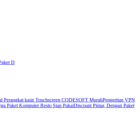
Paket D
al Perangkat kasir Touchscreen CODESOFT Murah
Pengertian VPN
ga Paket Komputer Resto Siap Pakai
Discount Pintar, Dengan Paket