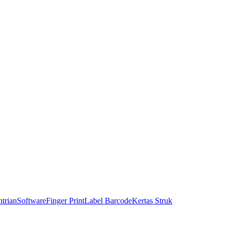
trian
Software
Finger Print
Label Barcode
Kertas Struk