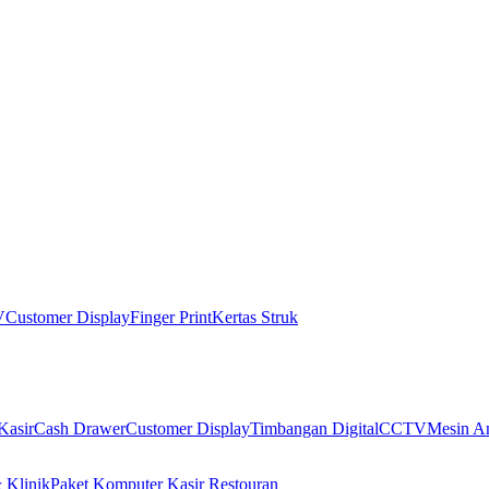
V
Customer Display
Finger Print
Kertas Struk
Kasir
Cash Drawer
Customer Display
Timbangan Digital
CCTV
Mesin An
 Klinik
Paket Komputer Kasir Restouran