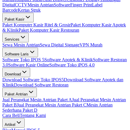
Digital
CCTV
Mesin Antrian
Software
Finger Print
Label
Barcode
Kertas Struk
Paket Kasir
Paket Komputer Kasir Ritel & Grosir
Paket Komputer Kasir Apotek
& Klinik
Paket Komputer Kasir Restouran
Services
Sewa Mesin Antrian
Sewa Digital Signage
VPN Murah
Software Laris
Software Toko IPOS 5
Software Apotek & Klinik
Software Restoran
3.0
Software Kasir Online
Software Toko iPOS 4.0
Download
Download Software Toko IPOS5
Download Software Apotek dan
Klinik
Download Software Restoran
Paket Antrian
Jual Perangkat Mesin Antrian Paket A
Jual Perangkat Mesin Antrian
Paket B
Jual Perangkat Mesin Antrian Paket C
Mesin Antrian
Sederhana Paket D
Cara Beli
Tentang Kami
Artikel