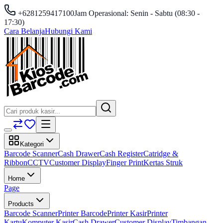
+6281259417100
Jam Operasional: Senin - Sabtu (08:30 -
17:30)
Cara Belanja
Hubungi Kami
Kategori
Barcode Scanner
Cash Drawer
Cash Register
Catridge &
Ribbon
CCTV
Customer Display
Finger Print
Kertas Struk
Home
Page
Products
Barcode Scanner
Printer Barcode
Printer Kasir
Printer
Kartu
Komputer Kasir
Cash Drawer
Customer Display
Timbangan