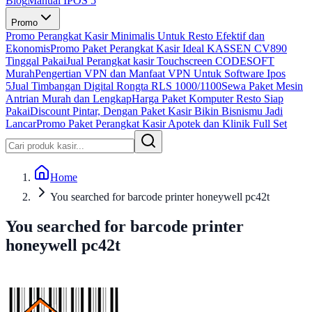
Blog
Manual IPOS 5
Promo
Promo Perangkat Kasir Minimalis Untuk Resto Efektif dan
Ekonomis
Promo Paket Perangkat Kasir Ideal KASSEN CV890
Tinggal Pakai
Jual Perangkat kasir Touchscreen CODESOFT
Murah
Pengertian VPN dan Manfaat VPN Untuk Software Ipos
5
Jual Timbangan Digital Rongta RLS 1000/1100
Sewa Paket Mesin
Antrian Murah dan Lengkap
Harga Paket Komputer Resto Siap
Pakai
Discount Pintar, Dengan Paket Kasir Bikin Bisnismu Jadi
Lancar
Promo Paket Perangkat Kasir Apotek dan Klinik Full Set
Home
You searched for barcode printer honeywell pc42t
You searched for barcode printer
honeywell pc42t