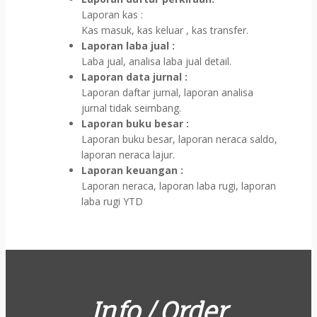
Laporan kas :
Kas masuk, kas keluar , kas transfer.
Laporan laba jual :
Laba jual, analisa laba jual detail.
Laporan data jurnal :
Laporan daftar jurnal, laporan analisa
jurnal tidak seimbang.
Laporan buku besar :
Laporan buku besar, laporan neraca saldo,
laporan neraca lajur.
Laporan keuangan :
Laporan neraca, laporan laba rugi, laporan
laba rugi YTD
Info / Order