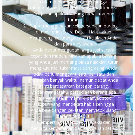
dalam periode tertentu. Sehingga
memudahkan kita untuk mengamati kondisi
Penjualan apakah sedang ramai ataupun
turun.
Dapat menggunakan cek persediaan barang
dimana pun secara Detail. Hal ini akan
mengurangi kecurangan atau kelalaian Anda
dan para karyawan.
Anda dapat mengubah harga jual secara
cepat dan mudah. Misalkan apabila barang
yang Anda jual memang biasa naik dan turun
mengikuti nilai tukar mata uang asing, Anda
tidak perlu mengganti satu per satu dan
memakan banyak waktu, namun dapat Anda
ganti berdasarkan kategori barang.
Dapat mengetahui persediaan barang apa
saja yang masih memiliki banyak stok
ataupun yang mendekati habis sehingga
Anda bisa dengan cekatan menyetok ulang
barang tersebut.
Mempersingkat proses transaksi dan
menjaga kenyamanan dan keamanan setiap
transaksi yang berlangsung.