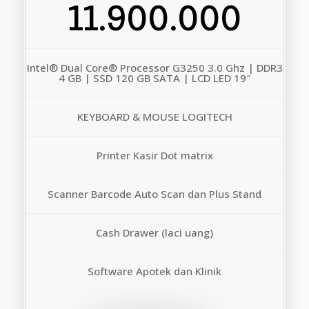
11.900.000
Intel® Dual Core® Processor G3250 3.0 Ghz | DDR3
4 GB | SSD 120 GB SATA | LCD LED 19″
KEYBOARD & MOUSE LOGITECH
Printer Kasir Dot matrix
Scanner Barcode Auto Scan dan Plus Stand
Cash Drawer (laci uang)
Software Apotek dan Klinik