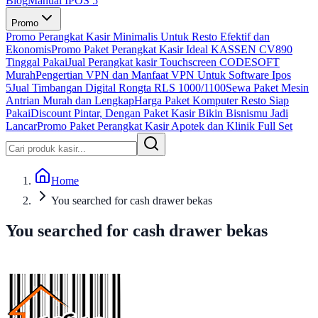
Blog
Manual IPOS 5
Promo
Promo Perangkat Kasir Minimalis Untuk Resto Efektif dan
Ekonomis
Promo Paket Perangkat Kasir Ideal KASSEN CV890
Tinggal Pakai
Jual Perangkat kasir Touchscreen CODESOFT
Murah
Pengertian VPN dan Manfaat VPN Untuk Software Ipos
5
Jual Timbangan Digital Rongta RLS 1000/1100
Sewa Paket Mesin
Antrian Murah dan Lengkap
Harga Paket Komputer Resto Siap
Pakai
Discount Pintar, Dengan Paket Kasir Bikin Bisnismu Jadi
Lancar
Promo Paket Perangkat Kasir Apotek dan Klinik Full Set
Home
You searched for cash drawer bekas
You searched for cash drawer bekas