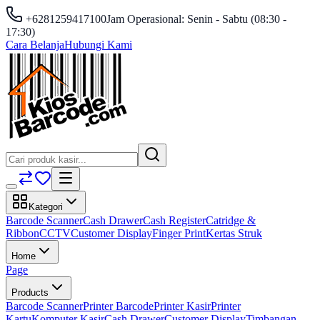
+6281259417100
Jam Operasional: Senin - Sabtu (08:30 -
17:30)
Cara Belanja
Hubungi Kami
Kategori
Barcode Scanner
Cash Drawer
Cash Register
Catridge &
Ribbon
CCTV
Customer Display
Finger Print
Kertas Struk
Home
Page
Products
Barcode Scanner
Printer Barcode
Printer Kasir
Printer
Kartu
Komputer Kasir
Cash Drawer
Customer Display
Timbangan