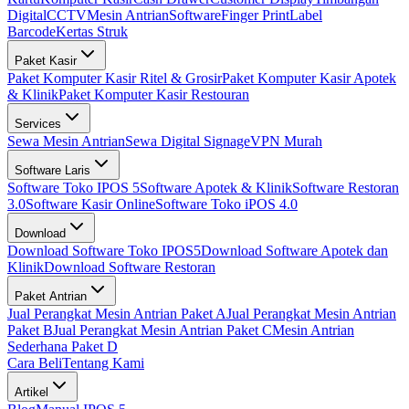
Digital
CCTV
Mesin Antrian
Software
Finger Print
Label
Barcode
Kertas Struk
Paket Kasir
Paket Komputer Kasir Ritel & Grosir
Paket Komputer Kasir Apotek
& Klinik
Paket Komputer Kasir Restouran
Services
Sewa Mesin Antrian
Sewa Digital Signage
VPN Murah
Software Laris
Software Toko IPOS 5
Software Apotek & Klinik
Software Restoran
3.0
Software Kasir Online
Software Toko iPOS 4.0
Download
Download Software Toko IPOS5
Download Software Apotek dan
Klinik
Download Software Restoran
Paket Antrian
Jual Perangkat Mesin Antrian Paket A
Jual Perangkat Mesin Antrian
Paket B
Jual Perangkat Mesin Antrian Paket C
Mesin Antrian
Sederhana Paket D
Cara Beli
Tentang Kami
Artikel