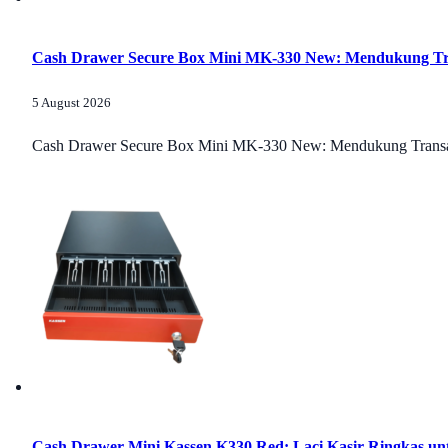
Cash Drawer Secure Box Mini MK-330 New: Mendukung Tran
5 August 2026
Cash Drawer Secure Box Mini MK-330 New: Mendukung Transaksi
Cash Drawer Mini Kassen K330 Red: Laci Kasir Ringkas un