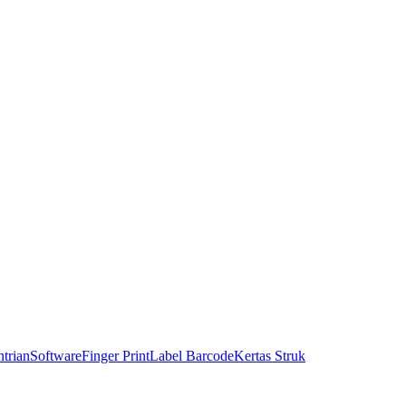
trian
Software
Finger Print
Label Barcode
Kertas Struk