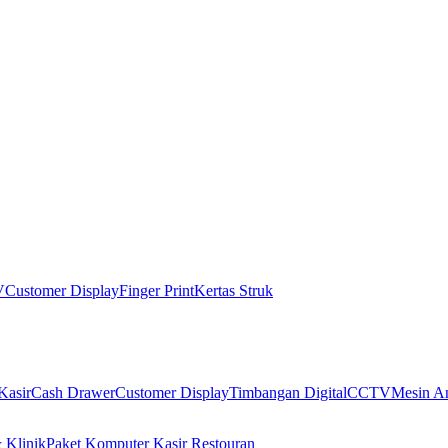
V
Customer Display
Finger Print
Kertas Struk
Kasir
Cash Drawer
Customer Display
Timbangan Digital
CCTV
Mesin An
 Klinik
Paket Komputer Kasir Restouran