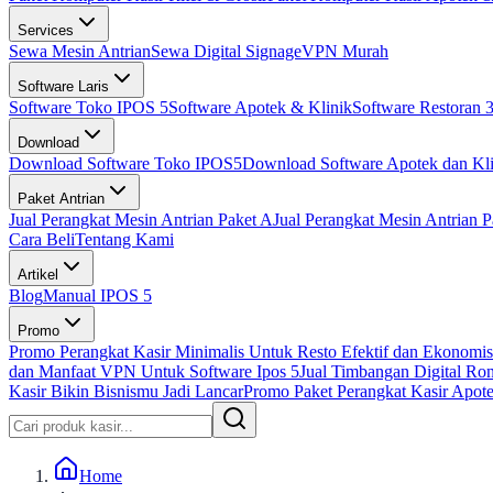
Services
Sewa Mesin Antrian
Sewa Digital Signage
VPN Murah
Software Laris
Software Toko IPOS 5
Software Apotek & Klinik
Software Restoran 3
Download
Download Software Toko IPOS5
Download Software Apotek dan Kli
Paket Antrian
Jual Perangkat Mesin Antrian Paket A
Jual Perangkat Mesin Antrian P
Cara Beli
Tentang Kami
Artikel
Blog
Manual IPOS 5
Promo
Promo Perangkat Kasir Minimalis Untuk Resto Efektif dan Ekonomis
dan Manfaat VPN Untuk Software Ipos 5
Jual Timbangan Digital Ro
Kasir Bikin Bisnismu Jadi Lancar
Promo Paket Perangkat Kasir Apotek
Home