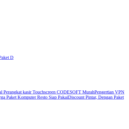
Paket D
al Perangkat kasir Touchscreen CODESOFT Murah
Pengertian VPN
ga Paket Komputer Resto Siap Pakai
Discount Pintar, Dengan Paket