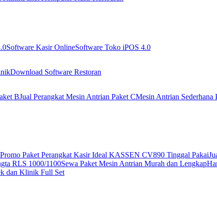
.0
Software Kasir Online
Software Toko iPOS 4.0
nik
Download Software Restoran
aket B
Jual Perangkat Mesin Antrian Paket C
Mesin Antrian Sederhana 
Promo Paket Perangkat Kasir Ideal KASSEN CV890 Tinggal Pakai
Ju
ngta RLS 1000/1100
Sewa Paket Mesin Antrian Murah dan Lengkap
Har
 dan Klinik Full Set