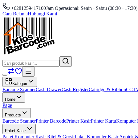
+6281259417100
Jam Operasional: Senin - Sabtu (08:30 - 17:30)
Cara Belanja
Hubungi Kami
Kategori
Barcode Scanner
Cash Drawer
Cash Register
Catridge & Ribbon
CCT
Home
Page
Products
Barcode Scanner
Printer Barcode
Printer Kasir
Printer Kartu
Komputer 
Paket Kasir
Paket Komputer Kasir Ritel & Grosir
Paket Komputer Kasir Apotek &