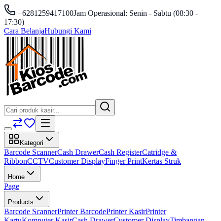
+6281259417100
Jam Operasional: Senin - Sabtu (08:30 -
17:30)
Cara Belanja
Hubungi Kami
Kategori
Barcode Scanner
Cash Drawer
Cash Register
Catridge &
Ribbon
CCTV
Customer Display
Finger Print
Kertas Struk
Home
Page
Products
Barcode Scanner
Printer Barcode
Printer Kasir
Printer
Kartu
Komputer Kasir
Cash Drawer
Customer Display
Timbangan