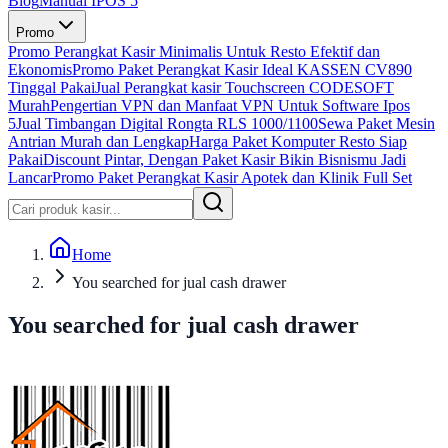
Blog
Manual IPOS 5
Promo
Promo Perangkat Kasir Minimalis Untuk Resto Efektif dan
Ekonomis
Promo Paket Perangkat Kasir Ideal KASSEN CV890
Tinggal Pakai
Jual Perangkat kasir Touchscreen CODESOFT
Murah
Pengertian VPN dan Manfaat VPN Untuk Software Ipos
5
Jual Timbangan Digital Rongta RLS 1000/1100
Sewa Paket Mesin
Antrian Murah dan Lengkap
Harga Paket Komputer Resto Siap
Pakai
Discount Pintar, Dengan Paket Kasir Bikin Bisnismu Jadi
Lancar
Promo Paket Perangkat Kasir Apotek dan Klinik Full Set
Home
You searched for jual cash drawer
You searched for jual cash drawer