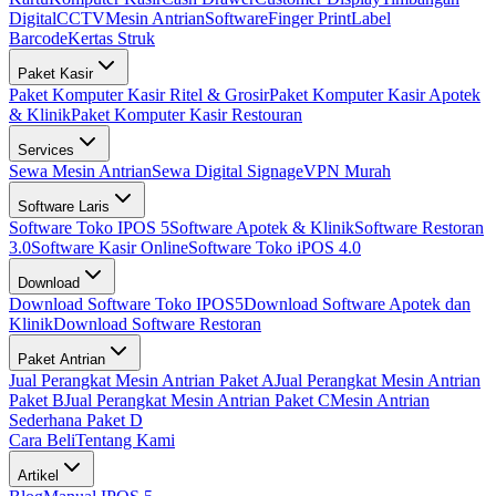
Digital
CCTV
Mesin Antrian
Software
Finger Print
Label
Barcode
Kertas Struk
Paket Kasir
Paket Komputer Kasir Ritel & Grosir
Paket Komputer Kasir Apotek
& Klinik
Paket Komputer Kasir Restouran
Services
Sewa Mesin Antrian
Sewa Digital Signage
VPN Murah
Software Laris
Software Toko IPOS 5
Software Apotek & Klinik
Software Restoran
3.0
Software Kasir Online
Software Toko iPOS 4.0
Download
Download Software Toko IPOS5
Download Software Apotek dan
Klinik
Download Software Restoran
Paket Antrian
Jual Perangkat Mesin Antrian Paket A
Jual Perangkat Mesin Antrian
Paket B
Jual Perangkat Mesin Antrian Paket C
Mesin Antrian
Sederhana Paket D
Cara Beli
Tentang Kami
Artikel