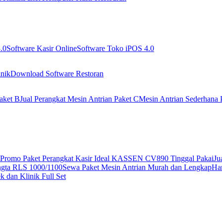
.0
Software Kasir Online
Software Toko iPOS 4.0
nik
Download Software Restoran
aket B
Jual Perangkat Mesin Antrian Paket C
Mesin Antrian Sederhana 
Promo Paket Perangkat Kasir Ideal KASSEN CV890 Tinggal Pakai
Ju
ngta RLS 1000/1100
Sewa Paket Mesin Antrian Murah dan Lengkap
Har
 dan Klinik Full Set