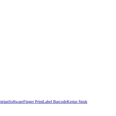
trian
Software
Finger Print
Label Barcode
Kertas Struk