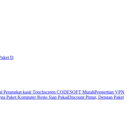
Paket D
al Perangkat kasir Touchscreen CODESOFT Murah
Pengertian VPN
ga Paket Komputer Resto Siap Pakai
Discount Pintar, Dengan Paket