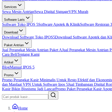
Services
Sewa Mesin Antrian
Sewa Digital Signage
VPN Murah
Software Laris
Software Toko IPOS 5
Software Apotek & Klinik
Software Restoran 3
Download
Download Software Toko IPOS5
Download Software Apotek dan Kli
Paket Antrian
Jual Perangkat Mesin Antrian Paket A
Jual Perangkat Mesin Antrian P
Cara Beli
Tentang Kami
Artikel
Blog
Manual IPOS 5
Promo
Promo Perangkat Kasir Minimalis Untuk Resto Efektif dan Ekonomis
dan Manfaat VPN Untuk Software Ipos 5
Jual Timbangan Digital Ro
Kasir Bikin Bisnismu Jadi Lancar
Promo Paket Perangkat Kasir Apotek
Home