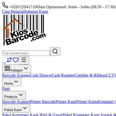
+6281259417100
Jam Operasional: Senin - Sabtu (08:30 - 17:30)
Cara Belanja
Hubungi Kami
Kategori
Barcode Scanner
Cash Drawer
Cash Register
Catridge & Ribbon
CCT
Home
Page
Products
Barcode Scanner
Printer Barcode
Printer Kasir
Printer Kartu
Komputer 
Paket Kasir
Paket Komputer Kasir Ritel & Grosir
Paket Komputer Kasir Apotek &