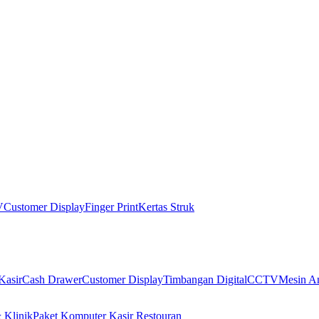
V
Customer Display
Finger Print
Kertas Struk
Kasir
Cash Drawer
Customer Display
Timbangan Digital
CCTV
Mesin An
 Klinik
Paket Komputer Kasir Restouran