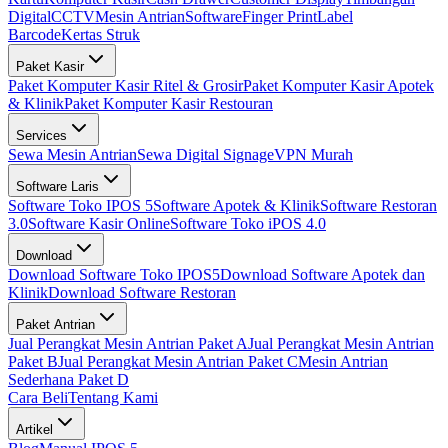
Digital
CCTV
Mesin Antrian
Software
Finger Print
Label
Barcode
Kertas Struk
Paket Kasir
Paket Komputer Kasir Ritel & Grosir
Paket Komputer Kasir Apotek
& Klinik
Paket Komputer Kasir Restouran
Services
Sewa Mesin Antrian
Sewa Digital Signage
VPN Murah
Software Laris
Software Toko IPOS 5
Software Apotek & Klinik
Software Restoran
3.0
Software Kasir Online
Software Toko iPOS 4.0
Download
Download Software Toko IPOS5
Download Software Apotek dan
Klinik
Download Software Restoran
Paket Antrian
Jual Perangkat Mesin Antrian Paket A
Jual Perangkat Mesin Antrian
Paket B
Jual Perangkat Mesin Antrian Paket C
Mesin Antrian
Sederhana Paket D
Cara Beli
Tentang Kami
Artikel