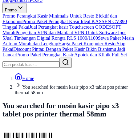
Blog
Manual IPOS 5
Promo
Promo Perangkat Kasir Minimalis Untuk Resto Efektif dan
Ekonomis
Promo Paket Perangkat Kasir Ideal KASSEN CV890
Tinggal Pakai
Jual Perangkat kasir Touchscreen CODESOFT
Murah
Pengertian VPN dan Manfaat VPN Untuk Software Ipos
5
Jual Timbangan Digital Rongta RLS 1000/1100
Sewa Paket Mesin
Antrian Murah dan Lengkap
Harga Paket Komputer Resto Siap
Pakai
Discount Pintar, Dengan Paket Kasir Bikin Bisnismu Jadi
Lancar
Promo Paket Perangkat Kasir Apotek dan Klinik Full Set
Home
You searched for mesin kasir pipo x3 tablet pos printer
thermal 58mm
You searched for mesin kasir pipo x3
tablet pos printer thermal 58mm