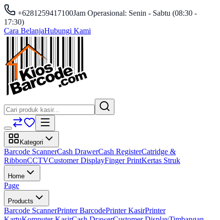
+6281259417100
Jam Operasional: Senin - Sabtu (08:30 -
17:30)
Cara Belanja
Hubungi Kami
Kategori
Barcode Scanner
Cash Drawer
Cash Register
Catridge &
Ribbon
CCTV
Customer Display
Finger Print
Kertas Struk
Home
Page
Products
Barcode Scanner
Printer Barcode
Printer Kasir
Printer
Kartu
Komputer Kasir
Cash Drawer
Customer Display
Timbangan