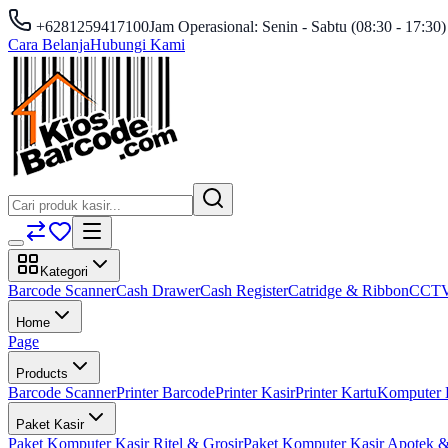
+6281259417100
Jam Operasional: Senin - Sabtu (08:30 - 17:30)
Cara Belanja
Hubungi Kami
Kategori
Barcode Scanner
Cash Drawer
Cash Register
Catridge & Ribbon
CCT
Home
Page
Products
Barcode Scanner
Printer Barcode
Printer Kasir
Printer Kartu
Komputer 
Paket Kasir
Paket Komputer Kasir Ritel & Grosir
Paket Komputer Kasir Apotek &