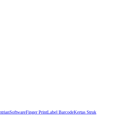
trian
Software
Finger Print
Label Barcode
Kertas Struk