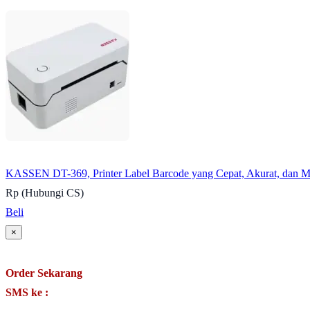
KASSEN DT-369, Printer Label Barcode yang Cepat, Akurat, dan 
Rp (Hubungi CS)
Beli
×
Order Sekarang
SMS ke :