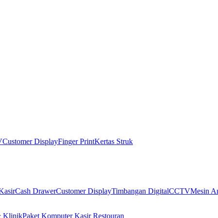
V
Customer Display
Finger Print
Kertas Struk
Kasir
Cash Drawer
Customer Display
Timbangan Digital
CCTV
Mesin An
 Klinik
Paket Komputer Kasir Restouran