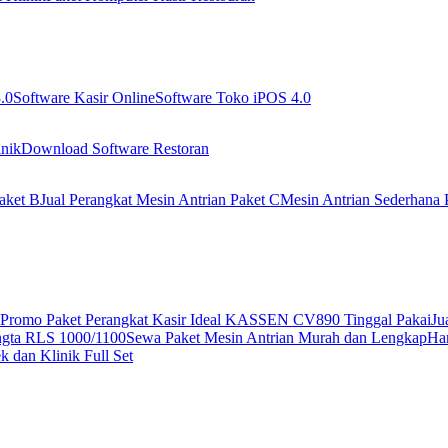
.0
Software Kasir Online
Software Toko iPOS 4.0
nik
Download Software Restoran
aket B
Jual Perangkat Mesin Antrian Paket C
Mesin Antrian Sederhana 
Promo Paket Perangkat Kasir Ideal KASSEN CV890 Tinggal Pakai
Ju
ngta RLS 1000/1100
Sewa Paket Mesin Antrian Murah dan Lengkap
Har
 dan Klinik Full Set