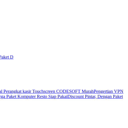
Paket D
al Perangkat kasir Touchscreen CODESOFT Murah
Pengertian VPN
ga Paket Komputer Resto Siap Pakai
Discount Pintar, Dengan Paket