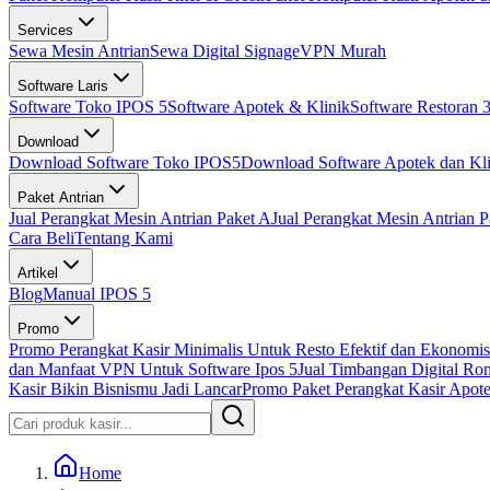
Services
Sewa Mesin Antrian
Sewa Digital Signage
VPN Murah
Software Laris
Software Toko IPOS 5
Software Apotek & Klinik
Software Restoran 3
Download
Download Software Toko IPOS5
Download Software Apotek dan Kli
Paket Antrian
Jual Perangkat Mesin Antrian Paket A
Jual Perangkat Mesin Antrian P
Cara Beli
Tentang Kami
Artikel
Blog
Manual IPOS 5
Promo
Promo Perangkat Kasir Minimalis Untuk Resto Efektif dan Ekonomis
dan Manfaat VPN Untuk Software Ipos 5
Jual Timbangan Digital Ro
Kasir Bikin Bisnismu Jadi Lancar
Promo Paket Perangkat Kasir Apotek
Home