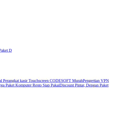
Paket D
al Perangkat kasir Touchscreen CODESOFT Murah
Pengertian VPN
ga Paket Komputer Resto Siap Pakai
Discount Pintar, Dengan Paket