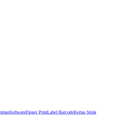
trian
Software
Finger Print
Label Barcode
Kertas Struk