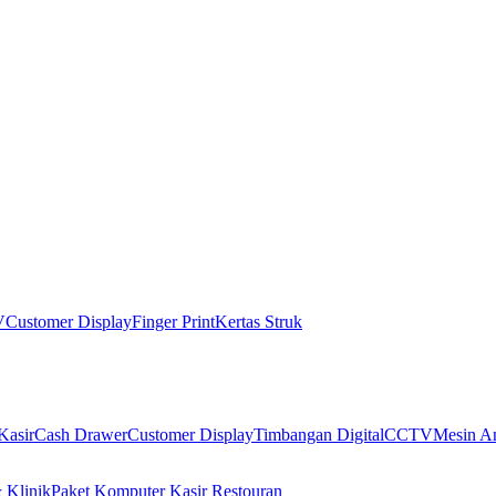
V
Customer Display
Finger Print
Kertas Struk
Kasir
Cash Drawer
Customer Display
Timbangan Digital
CCTV
Mesin An
 Klinik
Paket Komputer Kasir Restouran