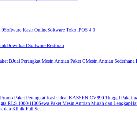
.0
Software Kasir Online
Software Toko iPOS 4.0
nik
Download Software Restoran
aket B
Jual Perangkat Mesin Antrian Paket C
Mesin Antrian Sederhana 
Promo Paket Perangkat Kasir Ideal KASSEN CV890 Tinggal Pakai
Ju
ngta RLS 1000/1100
Sewa Paket Mesin Antrian Murah dan Lengkap
Har
 dan Klinik Full Set