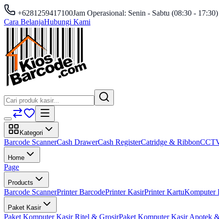
+6281259417100
Jam Operasional: Senin - Sabtu (08:30 - 17:30)
Cara Belanja
Hubungi Kami
Kategori
Barcode Scanner
Cash Drawer
Cash Register
Catridge & Ribbon
CCT
Home
Page
Products
Barcode Scanner
Printer Barcode
Printer Kasir
Printer Kartu
Komputer 
Paket Kasir
Paket Komputer Kasir Ritel & Grosir
Paket Komputer Kasir Apotek &