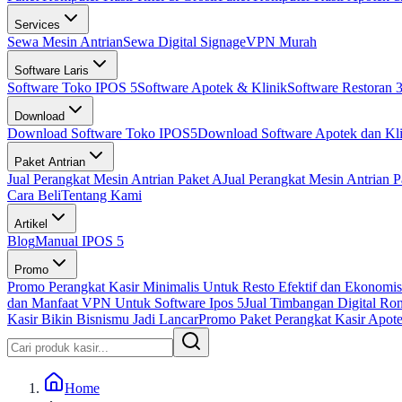
Services
Sewa Mesin Antrian
Sewa Digital Signage
VPN Murah
Software Laris
Software Toko IPOS 5
Software Apotek & Klinik
Software Restoran 3
Download
Download Software Toko IPOS5
Download Software Apotek dan Kli
Paket Antrian
Jual Perangkat Mesin Antrian Paket A
Jual Perangkat Mesin Antrian P
Cara Beli
Tentang Kami
Artikel
Blog
Manual IPOS 5
Promo
Promo Perangkat Kasir Minimalis Untuk Resto Efektif dan Ekonomis
dan Manfaat VPN Untuk Software Ipos 5
Jual Timbangan Digital Ro
Kasir Bikin Bisnismu Jadi Lancar
Promo Paket Perangkat Kasir Apotek
Home