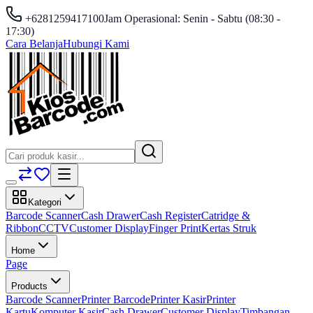
+6281259417100
Jam Operasional: Senin - Sabtu (08:30 -
17:30)
Cara Belanja
Hubungi Kami
Kategori
Barcode Scanner
Cash Drawer
Cash Register
Catridge &
Ribbon
CCTV
Customer Display
Finger Print
Kertas Struk
Home
Page
Products
Barcode Scanner
Printer Barcode
Printer Kasir
Printer
Kartu
Komputer Kasir
Cash Drawer
Customer Display
Timbangan