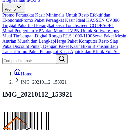
Blog
Manual IPOS 5
Promo
Promo Perangkat Kasir Minimalis Untuk Resto Efektif dan
Ekonomis
Promo Paket Perangkat Kasir Ideal KASSEN CV890
Tinggal Pakai
Jual Perangkat kasir Touchscreen CODESOFT
Murah
Pengertian VPN dan Manfaat VPN Untuk Software Ipos
5
Jual Timbangan Digital Rongta RLS 1000/1100
Sewa Paket Mesin
Antrian Murah dan Lengkap
Harga Paket Komputer Resto Siap
Pakai
Discount Pintar, Dengan Paket Kasir Bikin Bisnismu Jadi
Lancar
Promo Paket Perangkat Kasir Apotek dan Klinik Full Set
Home
IMG_20210112_153921
IMG_20210112_153921