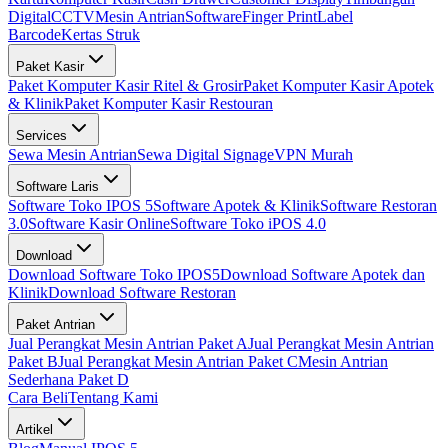
Digital
CCTV
Mesin Antrian
Software
Finger Print
Label
Barcode
Kertas Struk
Paket Kasir
Paket Komputer Kasir Ritel & Grosir
Paket Komputer Kasir Apotek
& Klinik
Paket Komputer Kasir Restouran
Services
Sewa Mesin Antrian
Sewa Digital Signage
VPN Murah
Software Laris
Software Toko IPOS 5
Software Apotek & Klinik
Software Restoran
3.0
Software Kasir Online
Software Toko iPOS 4.0
Download
Download Software Toko IPOS5
Download Software Apotek dan
Klinik
Download Software Restoran
Paket Antrian
Jual Perangkat Mesin Antrian Paket A
Jual Perangkat Mesin Antrian
Paket B
Jual Perangkat Mesin Antrian Paket C
Mesin Antrian
Sederhana Paket D
Cara Beli
Tentang Kami
Artikel