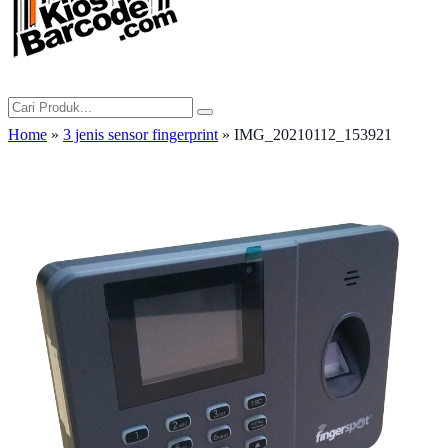
Home
»
3 jenis sensor fingerprint
» IMG_20210112_153921