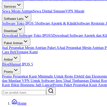
Services
Sewa Mesin Antrian
Sewa Digital Signage
VPN Murah
Software Laris
Software Toko IPOS 5
Software Apotek & Klinik
Software Restoran 3
Download
Download Software Toko IPOS5
Download Software Apotek dan Kli
Paket Antrian
Jual Perangkat Mesin Antrian Paket A
Jual Perangkat Mesin Antrian P
Cara Beli
Tentang Kami
Artikel
Blog
Manual IPOS 5
Promo
Promo Perangkat Kasir Minimalis Untuk Resto Efektif dan Ekonomis
dan Manfaat VPN Untuk Software Ipos 5
Jual Timbangan Digital Ro
Kasir Bikin Bisnismu Jadi Lancar
Promo Paket Perangkat Kasir Apotek
Home