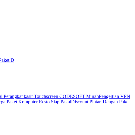
Paket D
al Perangkat kasir Touchscreen CODESOFT Murah
Pengertian VPN
ga Paket Komputer Resto Siap Pakai
Discount Pintar, Dengan Paket