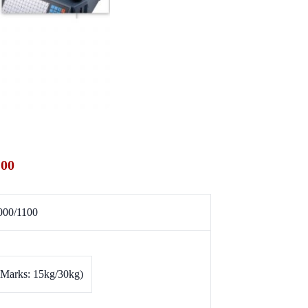
100
000/1100
(Marks: 15kg/30kg)