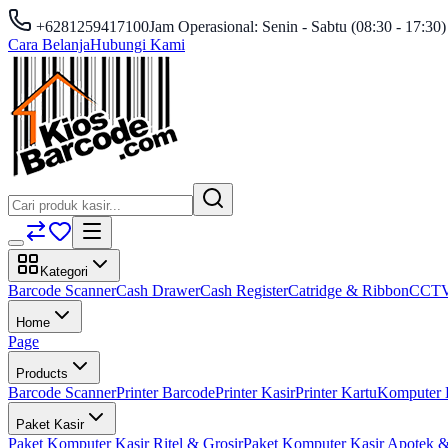
+6281259417100
Jam Operasional: Senin - Sabtu (08:30 - 17:30)
Cara Belanja
Hubungi Kami
Kategori
Barcode Scanner
Cash Drawer
Cash Register
Catridge & Ribbon
CCT
Home
Page
Products
Barcode Scanner
Printer Barcode
Printer Kasir
Printer Kartu
Komputer 
Paket Kasir
Paket Komputer Kasir Ritel & Grosir
Paket Komputer Kasir Apotek &