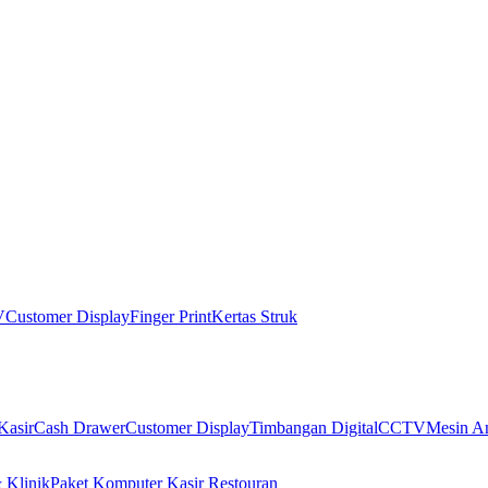
V
Customer Display
Finger Print
Kertas Struk
Kasir
Cash Drawer
Customer Display
Timbangan Digital
CCTV
Mesin An
 Klinik
Paket Komputer Kasir Restouran