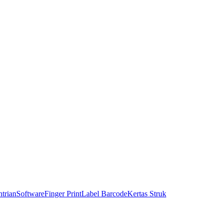
trian
Software
Finger Print
Label Barcode
Kertas Struk