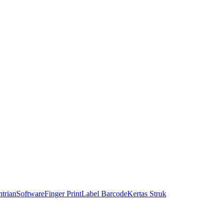
trian
Software
Finger Print
Label Barcode
Kertas Struk