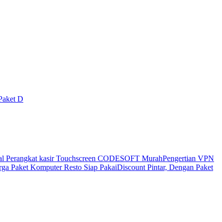
Paket D
al Perangkat kasir Touchscreen CODESOFT Murah
Pengertian VPN
ga Paket Komputer Resto Siap Pakai
Discount Pintar, Dengan Paket