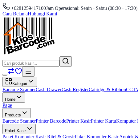
+6281259417100
Jam Operasional: Senin - Sabtu (08:30 - 17:30)
Cara Belanja
Hubungi Kami
Kategori
Barcode Scanner
Cash Drawer
Cash Register
Catridge & Ribbon
CCT
Home
Page
Products
Barcode Scanner
Printer Barcode
Printer Kasir
Printer Kartu
Komputer 
Paket Kasir
Paket Komputer Kasir Ritel & Grosir
Paket Komputer Kasir Apotek &