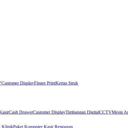
V
Customer Display
Finger Print
Kertas Struk
Kasir
Cash Drawer
Customer Display
Timbangan Digital
CCTV
Mesin An
 Klinik
Paket Komputer Kasir Restouran