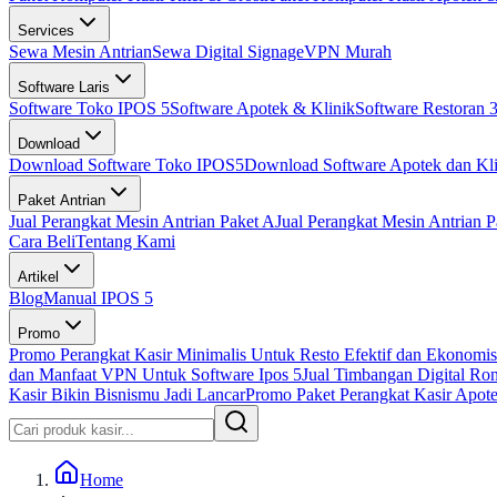
Services
Sewa Mesin Antrian
Sewa Digital Signage
VPN Murah
Software Laris
Software Toko IPOS 5
Software Apotek & Klinik
Software Restoran 3
Download
Download Software Toko IPOS5
Download Software Apotek dan Kli
Paket Antrian
Jual Perangkat Mesin Antrian Paket A
Jual Perangkat Mesin Antrian P
Cara Beli
Tentang Kami
Artikel
Blog
Manual IPOS 5
Promo
Promo Perangkat Kasir Minimalis Untuk Resto Efektif dan Ekonomis
dan Manfaat VPN Untuk Software Ipos 5
Jual Timbangan Digital Ro
Kasir Bikin Bisnismu Jadi Lancar
Promo Paket Perangkat Kasir Apotek
Home