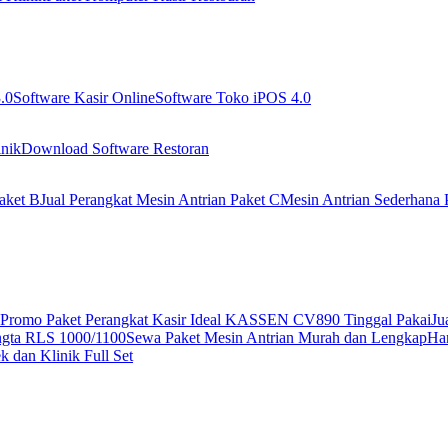
.0
Software Kasir Online
Software Toko iPOS 4.0
nik
Download Software Restoran
aket B
Jual Perangkat Mesin Antrian Paket C
Mesin Antrian Sederhana 
Promo Paket Perangkat Kasir Ideal KASSEN CV890 Tinggal Pakai
Ju
ngta RLS 1000/1100
Sewa Paket Mesin Antrian Murah dan Lengkap
Har
 dan Klinik Full Set