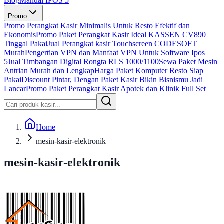
Blog
Manual IPOS 5
Promo
Promo Perangkat Kasir Minimalis Untuk Resto Efektif dan
Ekonomis
Promo Paket Perangkat Kasir Ideal KASSEN CV890
Tinggal Pakai
Jual Perangkat kasir Touchscreen CODESOFT
Murah
Pengertian VPN dan Manfaat VPN Untuk Software Ipos
5
Jual Timbangan Digital Rongta RLS 1000/1100
Sewa Paket Mesin
Antrian Murah dan Lengkap
Harga Paket Komputer Resto Siap
Pakai
Discount Pintar, Dengan Paket Kasir Bikin Bisnismu Jadi
Lancar
Promo Paket Perangkat Kasir Apotek dan Klinik Full Set
Home
mesin-kasir-elektronik
mesin-kasir-elektronik