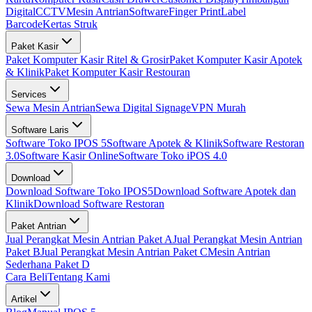
Digital
CCTV
Mesin Antrian
Software
Finger Print
Label
Barcode
Kertas Struk
Paket Kasir
Paket Komputer Kasir Ritel & Grosir
Paket Komputer Kasir Apotek
& Klinik
Paket Komputer Kasir Restouran
Services
Sewa Mesin Antrian
Sewa Digital Signage
VPN Murah
Software Laris
Software Toko IPOS 5
Software Apotek & Klinik
Software Restoran
3.0
Software Kasir Online
Software Toko iPOS 4.0
Download
Download Software Toko IPOS5
Download Software Apotek dan
Klinik
Download Software Restoran
Paket Antrian
Jual Perangkat Mesin Antrian Paket A
Jual Perangkat Mesin Antrian
Paket B
Jual Perangkat Mesin Antrian Paket C
Mesin Antrian
Sederhana Paket D
Cara Beli
Tentang Kami
Artikel