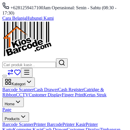
+6281259417100
Jam Operasional: Senin - Sabtu (08:30 -
17:30)
Cara Belanja
Hubungi Kami
Kategori
Barcode Scanner
Cash Drawer
Cash Register
Catridge &
Ribbon
CCTV
Customer Display
Finger Print
Kertas Struk
Home
Page
Products
Barcode Scanner
Printer Barcode
Printer Kasir
Printer
Kartu
Komputer Kasir
Cash Drawer
Customer Display
Timbangan