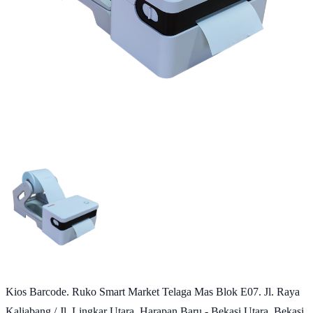
Kios Barcode. Ruko Smart Market Telaga Mas Blok E07. Jl. Raya
Kaliabang / Jl. Lingkar Utara. Harapan Baru - Bekasi Utara, Bekasi