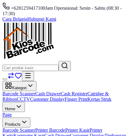
+6281259417100
Jam Operasional: Senin - Sabtu (08:30 -
17:30)
Cara Belanja
Hubungi Kami
Kategori
Barcode Scanner
Cash Drawer
Cash Register
Catridge &
Ribbon
CCTV
Customer Display
Finger Print
Kertas Struk
Home
Page
Products
Barcode Scanner
Printer Barcode
Printer Kasir
Printer
Kartu
Komputer Kasir
Cash Drawer
Customer Display
Timbangan