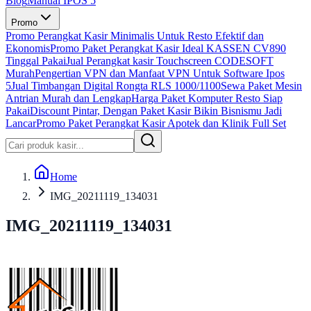
Blog
Manual IPOS 5
Promo
Promo Perangkat Kasir Minimalis Untuk Resto Efektif dan
Ekonomis
Promo Paket Perangkat Kasir Ideal KASSEN CV890
Tinggal Pakai
Jual Perangkat kasir Touchscreen CODESOFT
Murah
Pengertian VPN dan Manfaat VPN Untuk Software Ipos
5
Jual Timbangan Digital Rongta RLS 1000/1100
Sewa Paket Mesin
Antrian Murah dan Lengkap
Harga Paket Komputer Resto Siap
Pakai
Discount Pintar, Dengan Paket Kasir Bikin Bisnismu Jadi
Lancar
Promo Paket Perangkat Kasir Apotek dan Klinik Full Set
Home
IMG_20211119_134031
IMG_20211119_134031