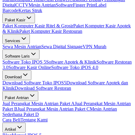
Digital
CCTV
Mesin Antrian
Software
Finger Print
Label
Barcode
Kertas Struk
Paket Kasir
Paket Komputer Kasir Ritel & Grosir
Paket Komputer Kasir Apotek
& Klinik
Paket Komputer Kasir Restouran
Services
Sewa Mesin Antrian
Sewa Digital Signage
VPN Murah
Software Laris
Software Toko IPOS 5
Software Apotek & Klinik
Software Restoran
3.0
Software Kasir Online
Software Toko iPOS 4.0
Download
Download Software Toko IPOS5
Download Software Apotek dan
Klinik
Download Software Restoran
Paket Antrian
Jual Perangkat Mesin Antrian Paket A
Jual Perangkat Mesin Antrian
Paket B
Jual Perangkat Mesin Antrian Paket C
Mesin Antrian
Sederhana Paket D
Cara Beli
Tentang Kami
Artikel