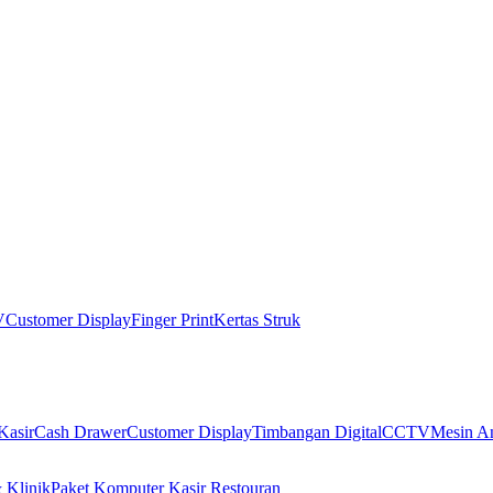
V
Customer Display
Finger Print
Kertas Struk
Kasir
Cash Drawer
Customer Display
Timbangan Digital
CCTV
Mesin An
 Klinik
Paket Komputer Kasir Restouran