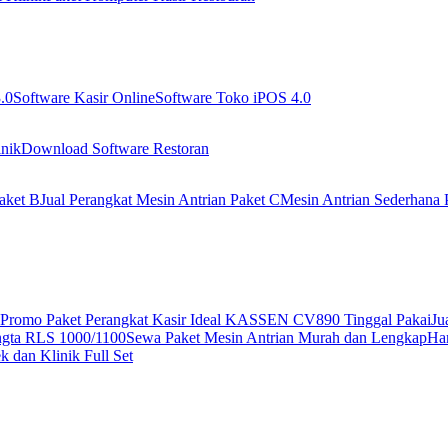
.0
Software Kasir Online
Software Toko iPOS 4.0
nik
Download Software Restoran
aket B
Jual Perangkat Mesin Antrian Paket C
Mesin Antrian Sederhana 
Promo Paket Perangkat Kasir Ideal KASSEN CV890 Tinggal Pakai
Ju
ngta RLS 1000/1100
Sewa Paket Mesin Antrian Murah dan Lengkap
Har
 dan Klinik Full Set