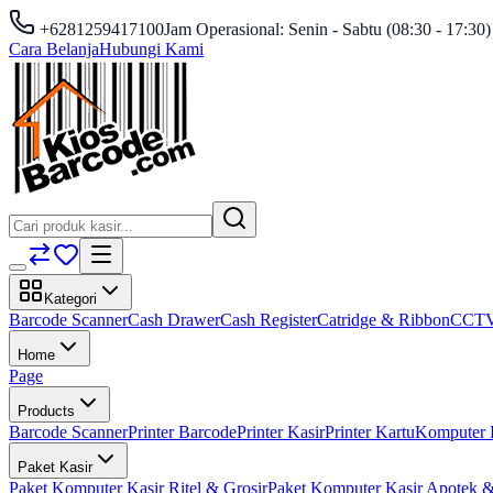
+6281259417100
Jam Operasional: Senin - Sabtu (08:30 - 17:30)
Cara Belanja
Hubungi Kami
Kategori
Barcode Scanner
Cash Drawer
Cash Register
Catridge & Ribbon
CCT
Home
Page
Products
Barcode Scanner
Printer Barcode
Printer Kasir
Printer Kartu
Komputer 
Paket Kasir
Paket Komputer Kasir Ritel & Grosir
Paket Komputer Kasir Apotek &