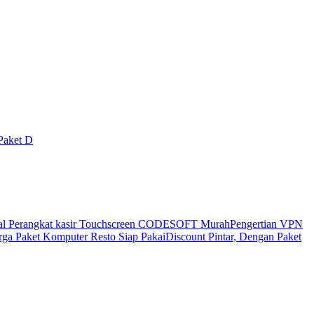
Paket D
al Perangkat kasir Touchscreen CODESOFT Murah
Pengertian VPN
ga Paket Komputer Resto Siap Pakai
Discount Pintar, Dengan Paket