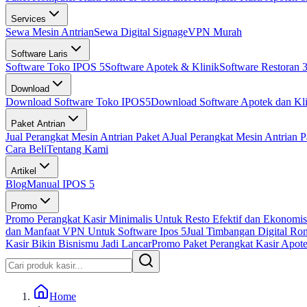
Services
Sewa Mesin Antrian
Sewa Digital Signage
VPN Murah
Software Laris
Software Toko IPOS 5
Software Apotek & Klinik
Software Restoran 3
Download
Download Software Toko IPOS5
Download Software Apotek dan Kli
Paket Antrian
Jual Perangkat Mesin Antrian Paket A
Jual Perangkat Mesin Antrian P
Cara Beli
Tentang Kami
Artikel
Blog
Manual IPOS 5
Promo
Promo Perangkat Kasir Minimalis Untuk Resto Efektif dan Ekonomis
dan Manfaat VPN Untuk Software Ipos 5
Jual Timbangan Digital Ro
Kasir Bikin Bisnismu Jadi Lancar
Promo Paket Perangkat Kasir Apotek
Home