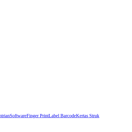
trian
Software
Finger Print
Label Barcode
Kertas Struk