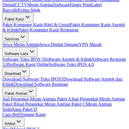
Digital
CCTV
Mesin Antrian
Software
Finger Print
Label
Barcode
Kertas Struk
Paket Kasir
Paket Komputer Kasir Ritel & Grosir
Paket Komputer Kasir Apotek
& Klinik
Paket Komputer Kasir Restouran
Services
Sewa Mesin Antrian
Sewa Digital Signage
VPN Murah
Software Laris
Software Toko IPOS 5
Software Apotek & Klinik
Software Restoran
3.0
Software Kasir Online
Software Toko iPOS 4.0
Download
Download Software Toko IPOS5
Download Software Apotek dan
Klinik
Download Software Restoran
Paket Antrian
Jual Perangkat Mesin Antrian Paket A
Jual Perangkat Mesin Antrian
Paket B
Jual Perangkat Mesin Antrian Paket C
Mesin Antrian
Sederhana Paket D
Cara Beli
Tentang Kami
Artikel