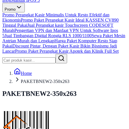
Blog
Manual IPOS 5
Promo
Promo Perangkat Kasir Minimalis Untuk Resto Efektif dan
Ekonomis
Promo Paket Perangkat Kasir Ideal KASSEN CV890
Tinggal Pakai
Jual Perangkat kasir Touchscreen CODESOFT
Murah
Pengertian VPN dan Manfaat VPN Untuk Software Ipos
5
Jual Timbangan Digital Rongta RLS 1000/1100
Sewa Paket Mesin
Antrian Murah dan Lengkap
Harga Paket Komputer Resto Siap
Pakai
Discount Pintar, Dengan Paket Kasir Bikin Bisnismu Jadi
Lancar
Promo Paket Perangkat Kasir Apotek dan Klinik Full Set
Home
PAKETBNEW2-350x263
PAKETBNEW2-350x263