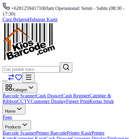
+6281259417100
Jam Operasional: Senin - Sabtu (08:30 -
17:30)
Cara Belanja
Hubungi Kami
Kategori
Barcode Scanner
Cash Drawer
Cash Register
Catridge &
Ribbon
CCTV
Customer Display
Finger Print
Kertas Struk
Home
Page
Products
Barcode Scanner
Printer Barcode
Printer Kasir
Printer
Kartu
Komputer Kasir
Cash Drawer
Customer Display
Timbangan