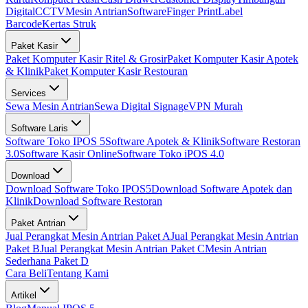
Digital
CCTV
Mesin Antrian
Software
Finger Print
Label
Barcode
Kertas Struk
Paket Kasir
Paket Komputer Kasir Ritel & Grosir
Paket Komputer Kasir Apotek
& Klinik
Paket Komputer Kasir Restouran
Services
Sewa Mesin Antrian
Sewa Digital Signage
VPN Murah
Software Laris
Software Toko IPOS 5
Software Apotek & Klinik
Software Restoran
3.0
Software Kasir Online
Software Toko iPOS 4.0
Download
Download Software Toko IPOS5
Download Software Apotek dan
Klinik
Download Software Restoran
Paket Antrian
Jual Perangkat Mesin Antrian Paket A
Jual Perangkat Mesin Antrian
Paket B
Jual Perangkat Mesin Antrian Paket C
Mesin Antrian
Sederhana Paket D
Cara Beli
Tentang Kami
Artikel