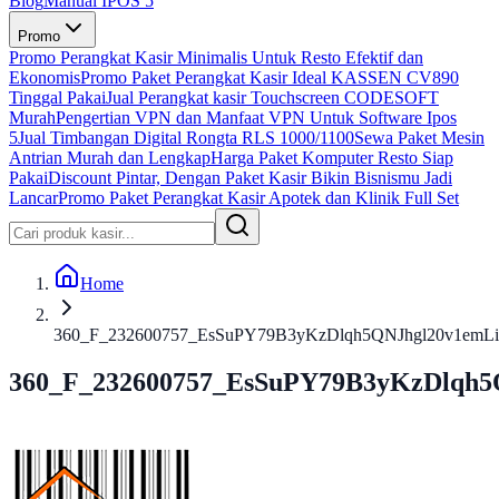
Blog
Manual IPOS 5
Promo
Promo Perangkat Kasir Minimalis Untuk Resto Efektif dan
Ekonomis
Promo Paket Perangkat Kasir Ideal KASSEN CV890
Tinggal Pakai
Jual Perangkat kasir Touchscreen CODESOFT
Murah
Pengertian VPN dan Manfaat VPN Untuk Software Ipos
5
Jual Timbangan Digital Rongta RLS 1000/1100
Sewa Paket Mesin
Antrian Murah dan Lengkap
Harga Paket Komputer Resto Siap
Pakai
Discount Pintar, Dengan Paket Kasir Bikin Bisnismu Jadi
Lancar
Promo Paket Perangkat Kasir Apotek dan Klinik Full Set
Home
360_F_232600757_EsSuPY79B3yKzDlqh5QNJhgl20v1emLi
360_F_232600757_EsSuPY79B3yKzDlqh5