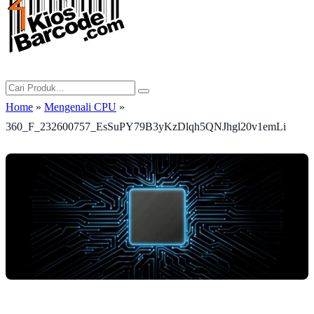
Home
»
Mengenali CPU
»
360_F_232600757_EsSuPY79B3yKzDlqh5QNJhgl20v1emLi