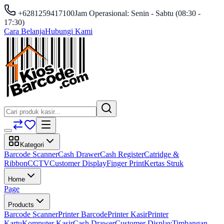
+6281259417100
Jam Operasional: Senin - Sabtu (08:30 -
17:30)
Cara Belanja
Hubungi Kami
Kategori
Barcode Scanner
Cash Drawer
Cash Register
Catridge &
Ribbon
CCTV
Customer Display
Finger Print
Kertas Struk
Home
Page
Products
Barcode Scanner
Printer Barcode
Printer Kasir
Printer
Kartu
Komputer Kasir
Cash Drawer
Customer Display
Timbangan