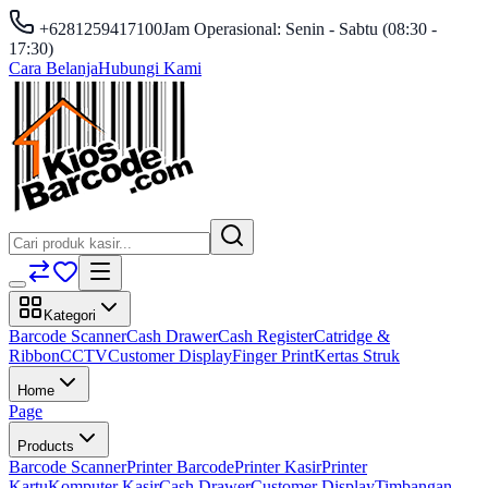
+6281259417100
Jam Operasional: Senin - Sabtu (08:30 -
17:30)
Cara Belanja
Hubungi Kami
Kategori
Barcode Scanner
Cash Drawer
Cash Register
Catridge &
Ribbon
CCTV
Customer Display
Finger Print
Kertas Struk
Home
Page
Products
Barcode Scanner
Printer Barcode
Printer Kasir
Printer
Kartu
Komputer Kasir
Cash Drawer
Customer Display
Timbangan