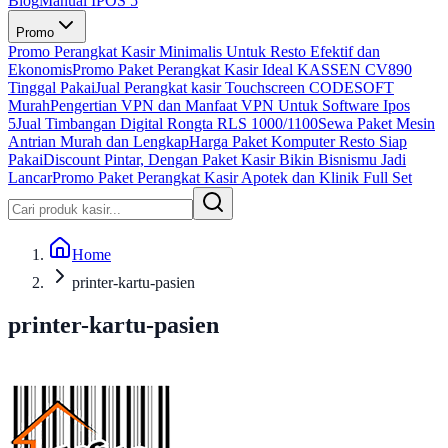
Blog
Manual IPOS 5
Promo
Promo Perangkat Kasir Minimalis Untuk Resto Efektif dan
Ekonomis
Promo Paket Perangkat Kasir Ideal KASSEN CV890
Tinggal Pakai
Jual Perangkat kasir Touchscreen CODESOFT
Murah
Pengertian VPN dan Manfaat VPN Untuk Software Ipos
5
Jual Timbangan Digital Rongta RLS 1000/1100
Sewa Paket Mesin
Antrian Murah dan Lengkap
Harga Paket Komputer Resto Siap
Pakai
Discount Pintar, Dengan Paket Kasir Bikin Bisnismu Jadi
Lancar
Promo Paket Perangkat Kasir Apotek dan Klinik Full Set
Home
printer-kartu-pasien
printer-kartu-pasien