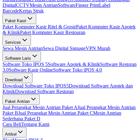
Digital
CCTV
Mesin Antrian
Software
Finger Print
Label
Barcode
Kertas Struk
Paket Kasir
Paket Komputer Kasir Ritel & Grosir
Paket Komputer Kasir Apotek
& Klinik
Paket Komputer Kasir Restouran
Services
Sewa Mesin Antrian
Sewa Digital Signage
VPN Murah
Software Laris
Software Toko IPOS 5
Software Apotek & Klinik
Software Restoran
3.0
Software Kasir Online
Software Toko iPOS 4.0
Download
Download Software Toko IPOS5
Download Software Apotek dan
Klinik
Download Software Restoran
Paket Antrian
Jual Perangkat Mesin Antrian Paket A
Jual Perangkat Mesin Antrian
Paket B
Jual Perangkat Mesin Antrian Paket C
Mesin Antrian
Sederhana Paket D
Cara Beli
Tentang Kami
Artikel