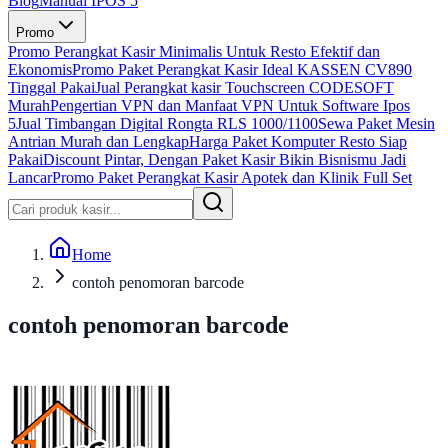
Blog
Manual IPOS 5
Promo
Promo Perangkat Kasir Minimalis Untuk Resto Efektif dan
Ekonomis
Promo Paket Perangkat Kasir Ideal KASSEN CV890
Tinggal Pakai
Jual Perangkat kasir Touchscreen CODESOFT
Murah
Pengertian VPN dan Manfaat VPN Untuk Software Ipos
5
Jual Timbangan Digital Rongta RLS 1000/1100
Sewa Paket Mesin
Antrian Murah dan Lengkap
Harga Paket Komputer Resto Siap
Pakai
Discount Pintar, Dengan Paket Kasir Bikin Bisnismu Jadi
Lancar
Promo Paket Perangkat Kasir Apotek dan Klinik Full Set
Home
contoh penomoran barcode
contoh penomoran barcode