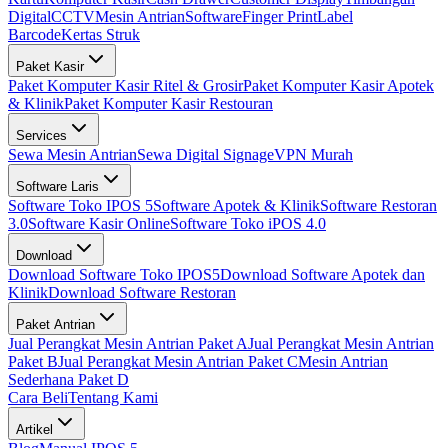
Digital
CCTV
Mesin Antrian
Software
Finger Print
Label
Barcode
Kertas Struk
Paket Kasir
Paket Komputer Kasir Ritel & Grosir
Paket Komputer Kasir Apotek
& Klinik
Paket Komputer Kasir Restouran
Services
Sewa Mesin Antrian
Sewa Digital Signage
VPN Murah
Software Laris
Software Toko IPOS 5
Software Apotek & Klinik
Software Restoran
3.0
Software Kasir Online
Software Toko iPOS 4.0
Download
Download Software Toko IPOS5
Download Software Apotek dan
Klinik
Download Software Restoran
Paket Antrian
Jual Perangkat Mesin Antrian Paket A
Jual Perangkat Mesin Antrian
Paket B
Jual Perangkat Mesin Antrian Paket C
Mesin Antrian
Sederhana Paket D
Cara Beli
Tentang Kami
Artikel