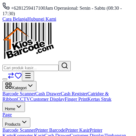
+6281259417100
Jam Operasional: Senin - Sabtu (08:30 -
17:30)
Cara Belanja
Hubungi Kami
Kategori
Barcode Scanner
Cash Drawer
Cash Register
Catridge &
Ribbon
CCTV
Customer Display
Finger Print
Kertas Struk
Home
Page
Products
Barcode Scanner
Printer Barcode
Printer Kasir
Printer
Kartu
Komputer Kasir
Cash Drawer
Customer Display
Timbangan