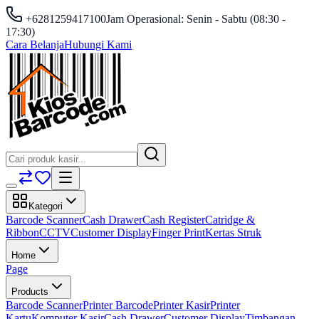
+6281259417100
Jam Operasional: Senin - Sabtu (08:30 -
17:30)
Cara Belanja
Hubungi Kami
Kategori
Barcode Scanner
Cash Drawer
Cash Register
Catridge &
Ribbon
CCTV
Customer Display
Finger Print
Kertas Struk
Home
Page
Products
Barcode Scanner
Printer Barcode
Printer Kasir
Printer
Kartu
Komputer Kasir
Cash Drawer
Customer Display
Timbangan