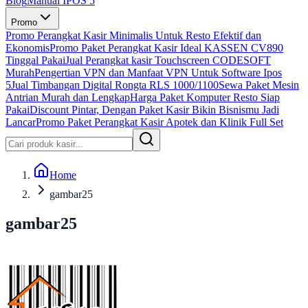
Blog
Manual IPOS 5
Promo
Promo Perangkat Kasir Minimalis Untuk Resto Efektif dan
Ekonomis
Promo Paket Perangkat Kasir Ideal KASSEN CV890
Tinggal Pakai
Jual Perangkat kasir Touchscreen CODESOFT
Murah
Pengertian VPN dan Manfaat VPN Untuk Software Ipos
5
Jual Timbangan Digital Rongta RLS 1000/1100
Sewa Paket Mesin
Antrian Murah dan Lengkap
Harga Paket Komputer Resto Siap
Pakai
Discount Pintar, Dengan Paket Kasir Bikin Bisnismu Jadi
Lancar
Promo Paket Perangkat Kasir Apotek dan Klinik Full Set
Home
gambar25
gambar25