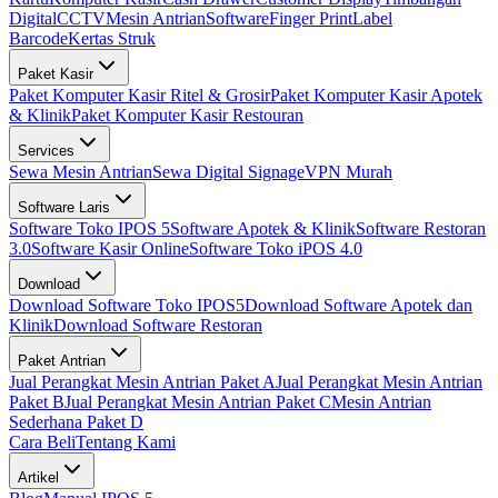
Digital
CCTV
Mesin Antrian
Software
Finger Print
Label
Barcode
Kertas Struk
Paket Kasir
Paket Komputer Kasir Ritel & Grosir
Paket Komputer Kasir Apotek
& Klinik
Paket Komputer Kasir Restouran
Services
Sewa Mesin Antrian
Sewa Digital Signage
VPN Murah
Software Laris
Software Toko IPOS 5
Software Apotek & Klinik
Software Restoran
3.0
Software Kasir Online
Software Toko iPOS 4.0
Download
Download Software Toko IPOS5
Download Software Apotek dan
Klinik
Download Software Restoran
Paket Antrian
Jual Perangkat Mesin Antrian Paket A
Jual Perangkat Mesin Antrian
Paket B
Jual Perangkat Mesin Antrian Paket C
Mesin Antrian
Sederhana Paket D
Cara Beli
Tentang Kami
Artikel