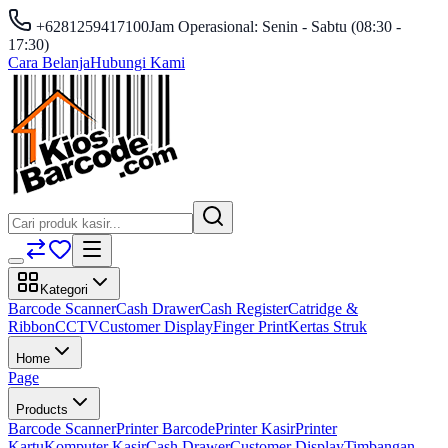
+6281259417100
Jam Operasional: Senin - Sabtu (08:30 -
17:30)
Cara Belanja
Hubungi Kami
Kategori
Barcode Scanner
Cash Drawer
Cash Register
Catridge &
Ribbon
CCTV
Customer Display
Finger Print
Kertas Struk
Home
Page
Products
Barcode Scanner
Printer Barcode
Printer Kasir
Printer
Kartu
Komputer Kasir
Cash Drawer
Customer Display
Timbangan