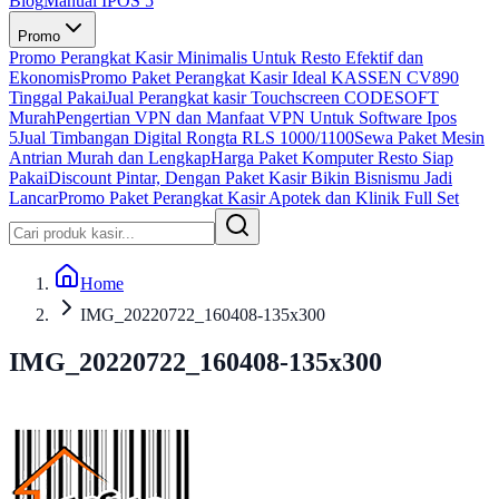
Blog
Manual IPOS 5
Promo
Promo Perangkat Kasir Minimalis Untuk Resto Efektif dan
Ekonomis
Promo Paket Perangkat Kasir Ideal KASSEN CV890
Tinggal Pakai
Jual Perangkat kasir Touchscreen CODESOFT
Murah
Pengertian VPN dan Manfaat VPN Untuk Software Ipos
5
Jual Timbangan Digital Rongta RLS 1000/1100
Sewa Paket Mesin
Antrian Murah dan Lengkap
Harga Paket Komputer Resto Siap
Pakai
Discount Pintar, Dengan Paket Kasir Bikin Bisnismu Jadi
Lancar
Promo Paket Perangkat Kasir Apotek dan Klinik Full Set
Home
IMG_20220722_160408-135x300
IMG_20220722_160408-135x300