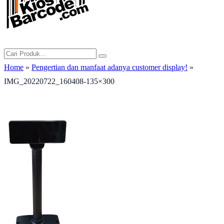
Home
»
Pengertian dan manfaat adanya customer display!
»
IMG_20220722_160408-135×300