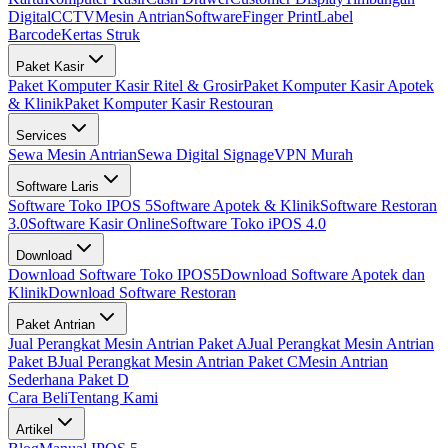
Digital
CCTV
Mesin Antrian
Software
Finger Print
Label
Barcode
Kertas Struk
Paket Kasir
Paket Komputer Kasir Ritel & Grosir
Paket Komputer Kasir Apotek
& Klinik
Paket Komputer Kasir Restouran
Services
Sewa Mesin Antrian
Sewa Digital Signage
VPN Murah
Software Laris
Software Toko IPOS 5
Software Apotek & Klinik
Software Restoran
3.0
Software Kasir Online
Software Toko iPOS 4.0
Download
Download Software Toko IPOS5
Download Software Apotek dan
Klinik
Download Software Restoran
Paket Antrian
Jual Perangkat Mesin Antrian Paket A
Jual Perangkat Mesin Antrian
Paket B
Jual Perangkat Mesin Antrian Paket C
Mesin Antrian
Sederhana Paket D
Cara Beli
Tentang Kami
Artikel