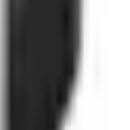
 untuk memberikan pelayanan terbaik kepada Anda.