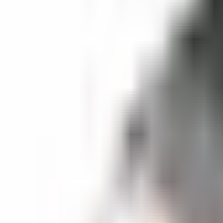
Services
Sewa Mesin Antrian
Sewa Digital Signage
VPN Murah
Software Laris
Software Toko IPOS 5
Software Apotek & Klinik
Software Restoran 3
Download
Download Software Toko IPOS5
Download Software Apotek dan Kli
Paket Antrian
Jual Perangkat Mesin Antrian Paket A
Jual Perangkat Mesin Antrian P
Cara Beli
Tentang Kami
Artikel
Blog
Manual IPOS 5
Promo
Promo Perangkat Kasir Minimalis Untuk Resto Efektif dan Ekonomis
dan Manfaat VPN Untuk Software Ipos 5
Jual Timbangan Digital Ro
Kasir Bikin Bisnismu Jadi Lancar
Promo Paket Perangkat Kasir Apotek
Home