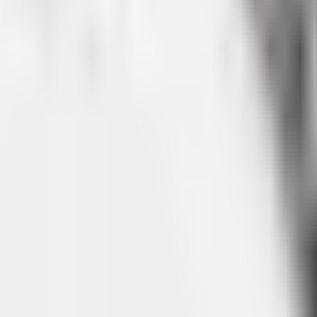
produk, diskon, dan promosi yang sedang berlangsung. Memberikan inf
anja. Kasir yang terlatih dalam menangani keluhan dengan sikap yang 
un hubungan baik dengan pelanggan. Mengingat nama pelanggan tetap a
yaman bagi pelanggan. Kasir harus memastikan bahwa tempat kerja mere