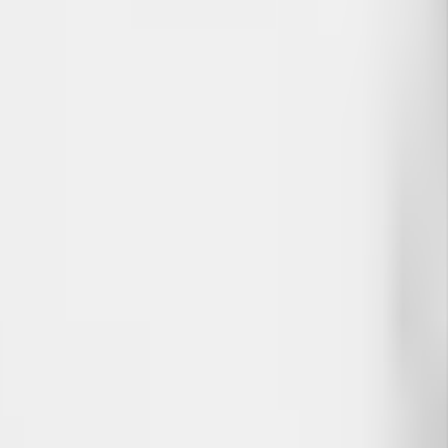
Harapan, RT.001/RW.011, Harapan Baru, Kec. Bekasi Utara, Kota Bks