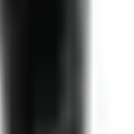
irmasi jumlah uang yang diberikan atau memastikan identitas dalam
 kemampuan dalam menangani berbagai situasi, kasir dapat
r sangat penting untuk menciptakan pengalaman berbelanja yang lebih