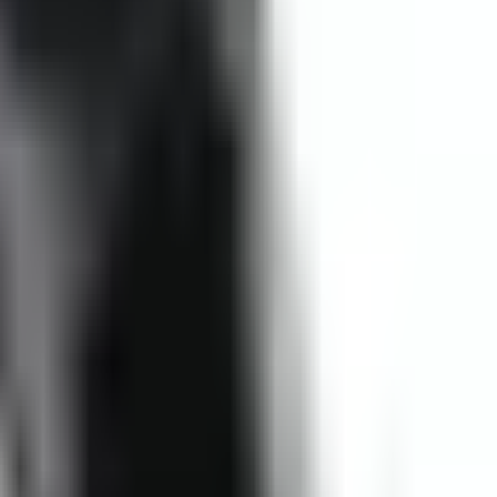
apaan hangat dan senyuman dapat menciptakan suasana yang nyaman
mbayaran dapat mengurangi antrean dan meningkatkan efisiensi
rbagai sistem pembayaran. Hal ini memastikan bahwa pelanggan