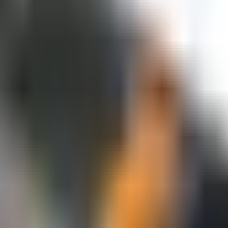
.0
Software Kasir Online
Software Toko iPOS 4.0
nik
Download Software Restoran
aket B
Jual Perangkat Mesin Antrian Paket C
Mesin Antrian Sederhana 
Promo Paket Perangkat Kasir Ideal KASSEN CV890 Tinggal Pakai
Ju
ngta RLS 1000/1100
Sewa Paket Mesin Antrian Murah dan Lengkap
Har
 dan Klinik Full Set