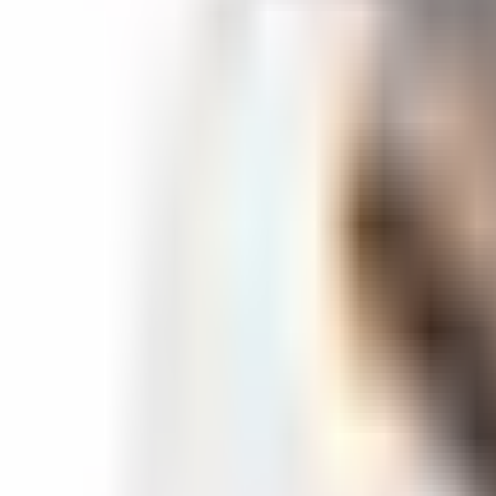
Blog
Peran Kasir dalam Meningkatkan Pengalaman Pelanggan
Kembali ke Blog
Peran Kasir dalam Meningkatkan Pengal
24 Januari 2025
Oleh:
sultan pasha
Dalam dunia bisnis ritel dan layanan, kasir memegang peranan penti
meninggalkan kesan positif bagi pelanggan. Berikut adalah beberap