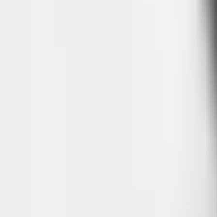
engan aman, baik dalam hal pembayaran tunai maupun digital. Mengonf
ianggap remeh. Dengan sikap yang ramah, pelayanan yang cepat, serta
atkan citra bisnis. Oleh karena itu, pelatihan dan pemberdayaan kasi