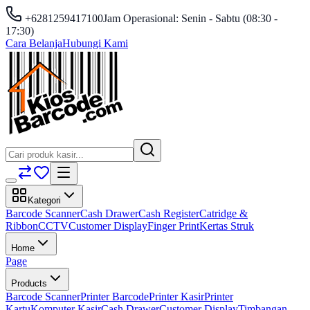
+6281259417100
Jam Operasional: Senin - Sabtu (08:30 -
17:30)
Cara Belanja
Hubungi Kami
Kategori
Barcode Scanner
Cash Drawer
Cash Register
Catridge &
Ribbon
CCTV
Customer Display
Finger Print
Kertas Struk
Home
Page
Products
Barcode Scanner
Printer Barcode
Printer Kasir
Printer
Kartu
Komputer Kasir
Cash Drawer
Customer Display
Timbangan