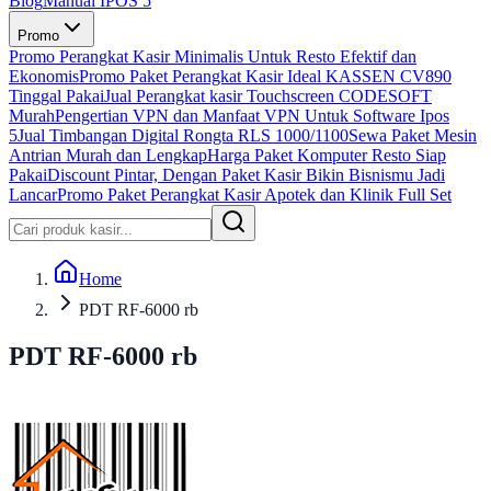
Blog
Manual IPOS 5
Promo
Promo Perangkat Kasir Minimalis Untuk Resto Efektif dan
Ekonomis
Promo Paket Perangkat Kasir Ideal KASSEN CV890
Tinggal Pakai
Jual Perangkat kasir Touchscreen CODESOFT
Murah
Pengertian VPN dan Manfaat VPN Untuk Software Ipos
5
Jual Timbangan Digital Rongta RLS 1000/1100
Sewa Paket Mesin
Antrian Murah dan Lengkap
Harga Paket Komputer Resto Siap
Pakai
Discount Pintar, Dengan Paket Kasir Bikin Bisnismu Jadi
Lancar
Promo Paket Perangkat Kasir Apotek dan Klinik Full Set
Home
PDT RF-6000 rb
PDT RF-6000 rb