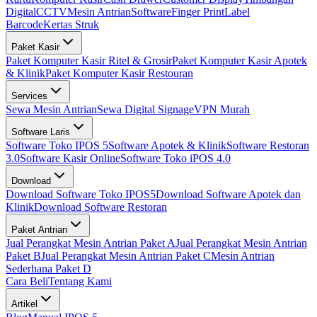
Digital
CCTV
Mesin Antrian
Software
Finger Print
Label
Barcode
Kertas Struk
Paket Kasir
Paket Komputer Kasir Ritel & Grosir
Paket Komputer Kasir Apotek
& Klinik
Paket Komputer Kasir Restouran
Services
Sewa Mesin Antrian
Sewa Digital Signage
VPN Murah
Software Laris
Software Toko IPOS 5
Software Apotek & Klinik
Software Restoran
3.0
Software Kasir Online
Software Toko iPOS 4.0
Download
Download Software Toko IPOS5
Download Software Apotek dan
Klinik
Download Software Restoran
Paket Antrian
Jual Perangkat Mesin Antrian Paket A
Jual Perangkat Mesin Antrian
Paket B
Jual Perangkat Mesin Antrian Paket C
Mesin Antrian
Sederhana Paket D
Cara Beli
Tentang Kami
Artikel