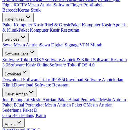
Digital
CCTV
Mesin Antrian
Software
Finger Print
Label
Barcode
Kertas Struk
Paket Kasir
Paket Komputer Kasir Ritel & Grosir
Paket Komputer Kasir Apotek
& Klinik
Paket Komputer Kasir Restouran
Services
Sewa Mesin Antrian
Sewa Digital Signage
VPN Murah
Software Laris
Software Toko IPOS 5
Software Apotek & Klinik
Software Restoran
3.0
Software Kasir Online
Software Toko iPOS 4.0
Download
Download Software Toko IPOS5
Download Software Apotek dan
Klinik
Download Software Restoran
Paket Antrian
Jual Perangkat Mesin Antrian Paket A
Jual Perangkat Mesin Antrian
Paket B
Jual Perangkat Mesin Antrian Paket C
Mesin Antrian
Sederhana Paket D
Cara Beli
Tentang Kami
Artikel