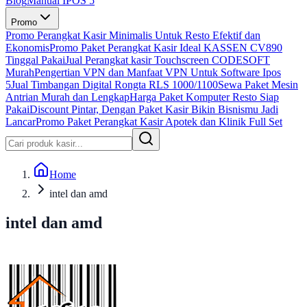
Blog
Manual IPOS 5
Promo
Promo Perangkat Kasir Minimalis Untuk Resto Efektif dan
Ekonomis
Promo Paket Perangkat Kasir Ideal KASSEN CV890
Tinggal Pakai
Jual Perangkat kasir Touchscreen CODESOFT
Murah
Pengertian VPN dan Manfaat VPN Untuk Software Ipos
5
Jual Timbangan Digital Rongta RLS 1000/1100
Sewa Paket Mesin
Antrian Murah dan Lengkap
Harga Paket Komputer Resto Siap
Pakai
Discount Pintar, Dengan Paket Kasir Bikin Bisnismu Jadi
Lancar
Promo Paket Perangkat Kasir Apotek dan Klinik Full Set
Home
intel dan amd
intel dan amd