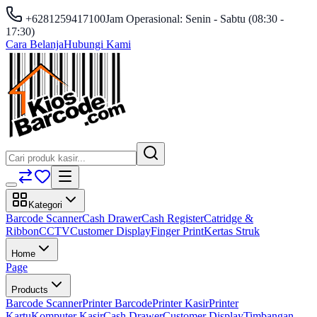
+6281259417100
Jam Operasional: Senin - Sabtu (08:30 -
17:30)
Cara Belanja
Hubungi Kami
Kategori
Barcode Scanner
Cash Drawer
Cash Register
Catridge &
Ribbon
CCTV
Customer Display
Finger Print
Kertas Struk
Home
Page
Products
Barcode Scanner
Printer Barcode
Printer Kasir
Printer
Kartu
Komputer Kasir
Cash Drawer
Customer Display
Timbangan