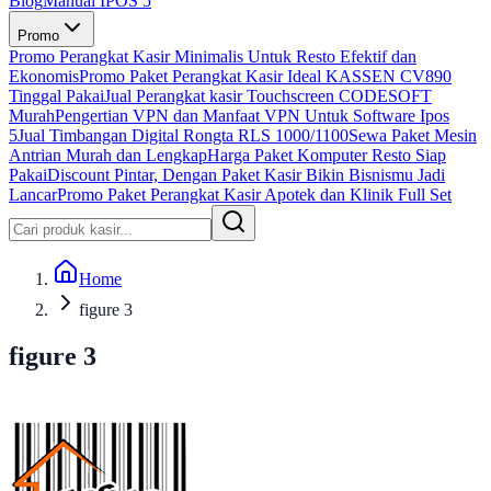
Blog
Manual IPOS 5
Promo
Promo Perangkat Kasir Minimalis Untuk Resto Efektif dan
Ekonomis
Promo Paket Perangkat Kasir Ideal KASSEN CV890
Tinggal Pakai
Jual Perangkat kasir Touchscreen CODESOFT
Murah
Pengertian VPN dan Manfaat VPN Untuk Software Ipos
5
Jual Timbangan Digital Rongta RLS 1000/1100
Sewa Paket Mesin
Antrian Murah dan Lengkap
Harga Paket Komputer Resto Siap
Pakai
Discount Pintar, Dengan Paket Kasir Bikin Bisnismu Jadi
Lancar
Promo Paket Perangkat Kasir Apotek dan Klinik Full Set
Home
figure 3
figure 3