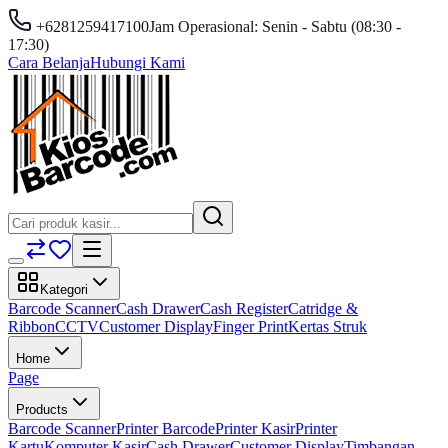
+6281259417100
Jam Operasional: Senin - Sabtu (08:30 -
17:30)
Cara Belanja
Hubungi Kami
Kategori
Barcode Scanner
Cash Drawer
Cash Register
Catridge &
Ribbon
CCTV
Customer Display
Finger Print
Kertas Struk
Home
Page
Products
Barcode Scanner
Printer Barcode
Printer Kasir
Printer
Kartu
Komputer Kasir
Cash Drawer
Customer Display
Timbangan