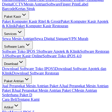
Digital
CCTV
Mesin Antrian
Software
Finger Print
Label
Barcode
Kertas Struk
Paket Kasir
Paket Komputer Kasir Ritel & Grosir
Paket Komputer Kasir Apotek
& Klinik
Paket Komputer Kasir Restouran
Services
Sewa Mesin Antrian
Sewa Digital Signage
VPN Murah
Software Laris
Software Toko IPOS 5
Software Apotek & Klinik
Software Restoran
3.0
Software Kasir Online
Software Toko iPOS 4.0
Download
Download Software Toko IPOS5
Download Software Apotek dan
Klinik
Download Software Restoran
Paket Antrian
Jual Perangkat Mesin Antrian Paket A
Jual Perangkat Mesin Antrian
Paket B
Jual Perangkat Mesin Antrian Paket C
Mesin Antrian
Sederhana Paket D
Cara Beli
Tentang Kami
Artikel