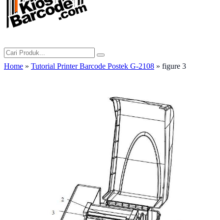
Home
»
Tutorial Printer Barcode Postek G-2108
» figure 3