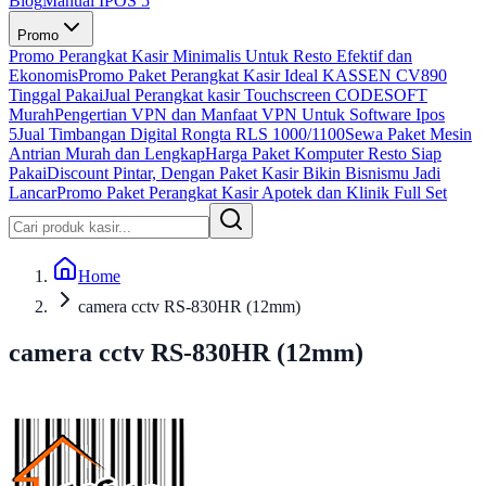
Blog
Manual IPOS 5
Promo
Promo Perangkat Kasir Minimalis Untuk Resto Efektif dan
Ekonomis
Promo Paket Perangkat Kasir Ideal KASSEN CV890
Tinggal Pakai
Jual Perangkat kasir Touchscreen CODESOFT
Murah
Pengertian VPN dan Manfaat VPN Untuk Software Ipos
5
Jual Timbangan Digital Rongta RLS 1000/1100
Sewa Paket Mesin
Antrian Murah dan Lengkap
Harga Paket Komputer Resto Siap
Pakai
Discount Pintar, Dengan Paket Kasir Bikin Bisnismu Jadi
Lancar
Promo Paket Perangkat Kasir Apotek dan Klinik Full Set
Home
camera cctv RS-830HR (12mm)
camera cctv RS-830HR (12mm)