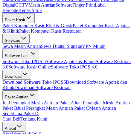
Digital
CCTV
Mesin Antrian
Software
Finger Print
Label
Barcode
Kertas Struk
Paket Kasir
Paket Komputer Kasir Ritel & Grosir
Paket Komputer Kasir Apotek
& Klinik
Paket Komputer Kasir Restouran
Services
Sewa Mesin Antrian
Sewa Digital Signage
VPN Murah
Software Laris
Software Toko IPOS 5
Software Apotek & Klinik
Software Restoran
3.0
Software Kasir Online
Software Toko iPOS 4.0
Download
Download Software Toko IPOS5
Download Software Apotek dan
Klinik
Download Software Restoran
Paket Antrian
Jual Perangkat Mesin Antrian Paket A
Jual Perangkat Mesin Antrian
Paket B
Jual Perangkat Mesin Antrian Paket C
Mesin Antrian
Sederhana Paket D
Cara Beli
Tentang Kami
Artikel