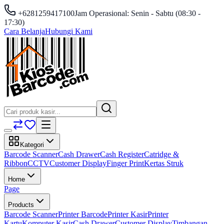
+6281259417100
Jam Operasional: Senin - Sabtu (08:30 -
17:30)
Cara Belanja
Hubungi Kami
Kategori
Barcode Scanner
Cash Drawer
Cash Register
Catridge &
Ribbon
CCTV
Customer Display
Finger Print
Kertas Struk
Home
Page
Products
Barcode Scanner
Printer Barcode
Printer Kasir
Printer
Kartu
Komputer Kasir
Cash Drawer
Customer Display
Timbangan