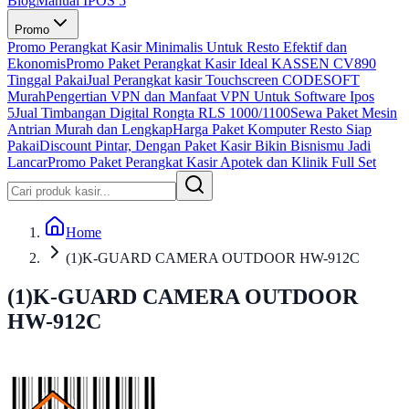
Blog
Manual IPOS 5
Promo
Promo Perangkat Kasir Minimalis Untuk Resto Efektif dan
Ekonomis
Promo Paket Perangkat Kasir Ideal KASSEN CV890
Tinggal Pakai
Jual Perangkat kasir Touchscreen CODESOFT
Murah
Pengertian VPN dan Manfaat VPN Untuk Software Ipos
5
Jual Timbangan Digital Rongta RLS 1000/1100
Sewa Paket Mesin
Antrian Murah dan Lengkap
Harga Paket Komputer Resto Siap
Pakai
Discount Pintar, Dengan Paket Kasir Bikin Bisnismu Jadi
Lancar
Promo Paket Perangkat Kasir Apotek dan Klinik Full Set
Home
(1)K-GUARD CAMERA OUTDOOR HW-912C
(1)K-GUARD CAMERA OUTDOOR
HW-912C