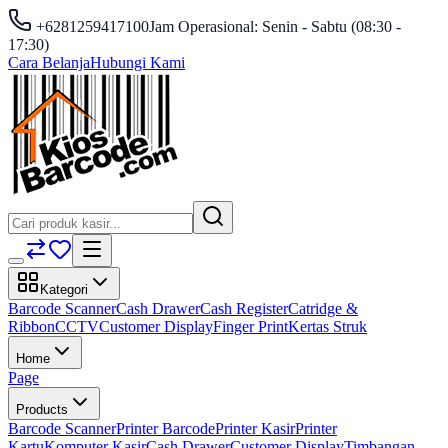
+6281259417100
Jam Operasional: Senin - Sabtu (08:30 -
17:30)
Cara Belanja
Hubungi Kami
Kategori
Barcode Scanner
Cash Drawer
Cash Register
Catridge &
Ribbon
CCTV
Customer Display
Finger Print
Kertas Struk
Home
Page
Products
Barcode Scanner
Printer Barcode
Printer Kasir
Printer
Kartu
Komputer Kasir
Cash Drawer
Customer Display
Timbangan