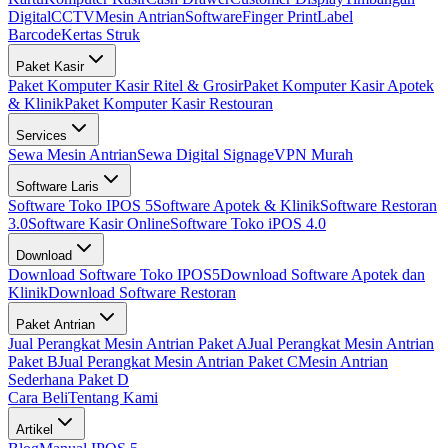
Digital
CCTV
Mesin Antrian
Software
Finger Print
Label
Barcode
Kertas Struk
Paket Kasir
Paket Komputer Kasir Ritel & Grosir
Paket Komputer Kasir Apotek
& Klinik
Paket Komputer Kasir Restouran
Services
Sewa Mesin Antrian
Sewa Digital Signage
VPN Murah
Software Laris
Software Toko IPOS 5
Software Apotek & Klinik
Software Restoran
3.0
Software Kasir Online
Software Toko iPOS 4.0
Download
Download Software Toko IPOS5
Download Software Apotek dan
Klinik
Download Software Restoran
Paket Antrian
Jual Perangkat Mesin Antrian Paket A
Jual Perangkat Mesin Antrian
Paket B
Jual Perangkat Mesin Antrian Paket C
Mesin Antrian
Sederhana Paket D
Cara Beli
Tentang Kami
Artikel