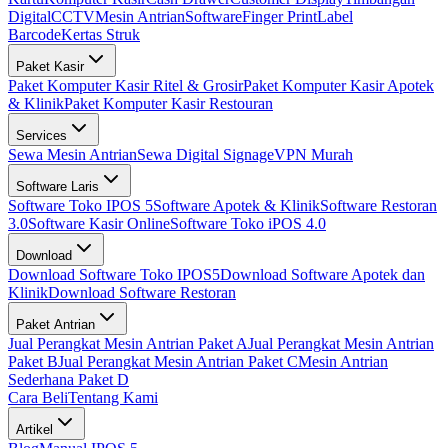
Digital
CCTV
Mesin Antrian
Software
Finger Print
Label
Barcode
Kertas Struk
Paket Kasir
Paket Komputer Kasir Ritel & Grosir
Paket Komputer Kasir Apotek
& Klinik
Paket Komputer Kasir Restouran
Services
Sewa Mesin Antrian
Sewa Digital Signage
VPN Murah
Software Laris
Software Toko IPOS 5
Software Apotek & Klinik
Software Restoran
3.0
Software Kasir Online
Software Toko iPOS 4.0
Download
Download Software Toko IPOS5
Download Software Apotek dan
Klinik
Download Software Restoran
Paket Antrian
Jual Perangkat Mesin Antrian Paket A
Jual Perangkat Mesin Antrian
Paket B
Jual Perangkat Mesin Antrian Paket C
Mesin Antrian
Sederhana Paket D
Cara Beli
Tentang Kami
Artikel