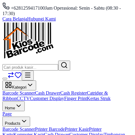
+6281259417100
Jam Operasional: Senin - Sabtu (08:30 -
17:30)
Cara Belanja
Hubungi Kami
Kategori
Barcode Scanner
Cash Drawer
Cash Register
Catridge &
Ribbon
CCTV
Customer Display
Finger Print
Kertas Struk
Home
Page
Products
Barcode Scanner
Printer Barcode
Printer Kasir
Printer
Kartu
Komputer Kasir
Cash Drawer
Customer Display
Timbangan