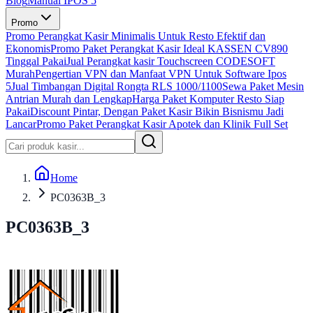
Blog
Manual IPOS 5
Promo
Promo Perangkat Kasir Minimalis Untuk Resto Efektif dan
Ekonomis
Promo Paket Perangkat Kasir Ideal KASSEN CV890
Tinggal Pakai
Jual Perangkat kasir Touchscreen CODESOFT
Murah
Pengertian VPN dan Manfaat VPN Untuk Software Ipos
5
Jual Timbangan Digital Rongta RLS 1000/1100
Sewa Paket Mesin
Antrian Murah dan Lengkap
Harga Paket Komputer Resto Siap
Pakai
Discount Pintar, Dengan Paket Kasir Bikin Bisnismu Jadi
Lancar
Promo Paket Perangkat Kasir Apotek dan Klinik Full Set
Home
PC0363B_3
PC0363B_3