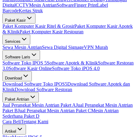
Digital
CCTV
Mesin Antrian
Software
Finger Print
Label
Barcode
Kertas Struk
Paket Kasir
Paket Komputer Kasir Ritel & Grosir
Paket Komputer Kasir Apotek
& Klinik
Paket Komputer Kasir Restouran
Services
Sewa Mesin Antrian
Sewa Digital Signage
VPN Murah
Software Laris
Software Toko IPOS 5
Software Apotek & Klinik
Software Restoran
3.0
Software Kasir Online
Software Toko iPOS 4.0
Download
Download Software Toko IPOS5
Download Software Apotek dan
Klinik
Download Software Restoran
Paket Antrian
Jual Perangkat Mesin Antrian Paket A
Jual Perangkat Mesin Antrian
Paket B
Jual Perangkat Mesin Antrian Paket C
Mesin Antrian
Sederhana Paket D
Cara Beli
Tentang Kami
Artikel