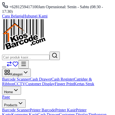
+6281259417100
Jam Operasional: Senin - Sabtu (08:30 -
17:30)
Cara Belanja
Hubungi Kami
Kategori
Barcode Scanner
Cash Drawer
Cash Register
Catridge &
Ribbon
CCTV
Customer Display
Finger Print
Kertas Struk
Home
Page
Products
Barcode Scanner
Printer Barcode
Printer Kasir
Printer
Kartu
Komputer Kasir
Cash Drawer
Customer Display
Timbangan