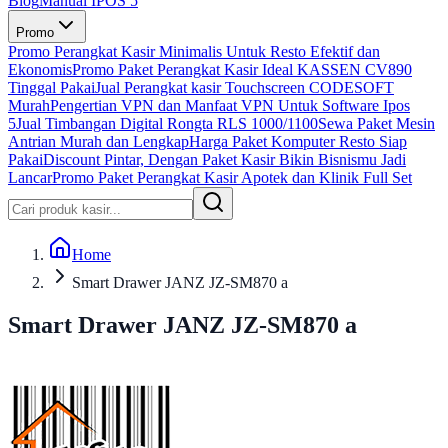
Blog
Manual IPOS 5
Promo
Promo Perangkat Kasir Minimalis Untuk Resto Efektif dan
Ekonomis
Promo Paket Perangkat Kasir Ideal KASSEN CV890
Tinggal Pakai
Jual Perangkat kasir Touchscreen CODESOFT
Murah
Pengertian VPN dan Manfaat VPN Untuk Software Ipos
5
Jual Timbangan Digital Rongta RLS 1000/1100
Sewa Paket Mesin
Antrian Murah dan Lengkap
Harga Paket Komputer Resto Siap
Pakai
Discount Pintar, Dengan Paket Kasir Bikin Bisnismu Jadi
Lancar
Promo Paket Perangkat Kasir Apotek dan Klinik Full Set
Home
Smart Drawer JANZ JZ-SM870 a
Smart Drawer JANZ JZ-SM870 a