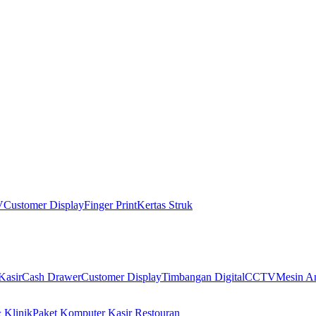
V
Customer Display
Finger Print
Kertas Struk
Kasir
Cash Drawer
Customer Display
Timbangan Digital
CCTV
Mesin An
 Klinik
Paket Komputer Kasir Restouran