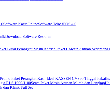
.0
Software Kasir Online
Software Toko iPOS 4.0
nik
Download Software Restoran
aket B
Jual Perangkat Mesin Antrian Paket C
Mesin Antrian Sederhana 
Promo Paket Perangkat Kasir Ideal KASSEN CV890 Tinggal Pakai
Ju
ngta RLS 1000/1100
Sewa Paket Mesin Antrian Murah dan Lengkap
Har
 dan Klinik Full Set