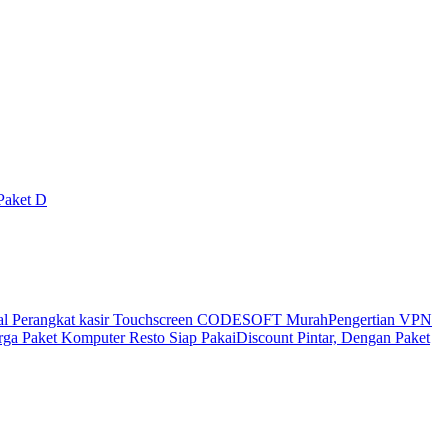
Paket D
al Perangkat kasir Touchscreen CODESOFT Murah
Pengertian VPN
ga Paket Komputer Resto Siap Pakai
Discount Pintar, Dengan Paket