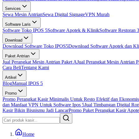
Services
Sewa Mesin Antrian
Sewa Digital Signage
VPN Murah
Software Laris
Software Toko IPOS 5
Software Apotek & Klinik
Software Restoran 3
Download
Download Software Toko IPOS5
Download Software Apotek dan Kli
Paket Antrian
Jual Perangkat Mesin Antrian Paket A
Jual Perangkat Mesin Antrian P
Cara Beli
Tentang Kami
Artikel
Blog
Manual IPOS 5
Promo
Promo Perangkat Kasir Minimalis Untuk Resto Efektif dan Ekonomis
dan Manfaat VPN Untuk Software Ipos 5
Jual Timbangan Digital Ro
Kasir Bikin Bisnismu Jadi Lancar
Promo Paket Perangkat Kasir Apotek
Home