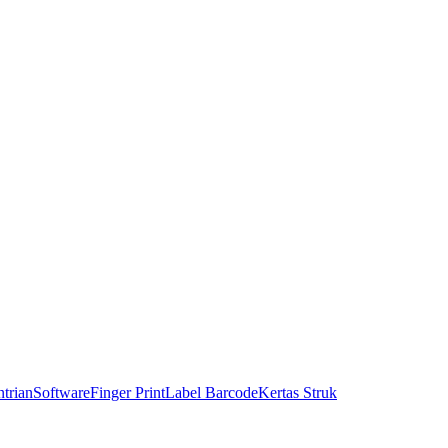
trian
Software
Finger Print
Label Barcode
Kertas Struk