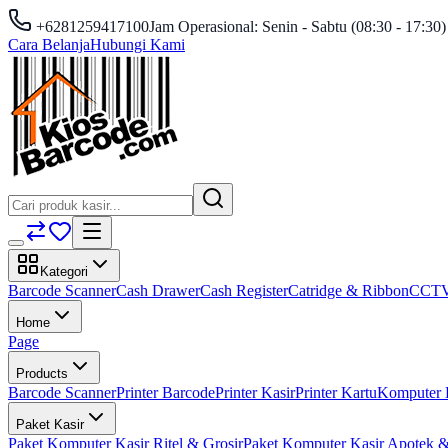
+6281259417100
Jam Operasional: Senin - Sabtu (08:30 - 17:30)
Cara Belanja
Hubungi Kami
Kategori
Barcode Scanner
Cash Drawer
Cash Register
Catridge & Ribbon
CCT
Home
Page
Products
Barcode Scanner
Printer Barcode
Printer Kasir
Printer Kartu
Komputer 
Paket Kasir
Paket Komputer Kasir Ritel & Grosir
Paket Komputer Kasir Apotek &