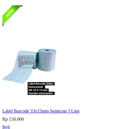
Label Barcode 33x15mm Semicoat 3 Line
Rp 150.000
Beli