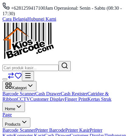
+6281259417100
Jam Operasional: Senin - Sabtu (08:30 -
17:30)
Cara Belanja
Hubungi Kami
Kategori
Barcode Scanner
Cash Drawer
Cash Register
Catridge &
Ribbon
CCTV
Customer Display
Finger Print
Kertas Struk
Home
Page
Products
Barcode Scanner
Printer Barcode
Printer Kasir
Printer
Kartu
Komputer Kasir
Cash Drawer
Customer Display
Timbangan