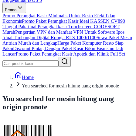
Blog
Manual IPOS 5
Promo
Promo Perangkat Kasir Minimalis Untuk Resto Efektif dan
Ekonomis
Promo Paket Perangkat Kasir Ideal KASSEN CV890
Tinggal Pakai
Jual Perangkat kasir Touchscreen CODESOFT
Murah
Pengertian VPN dan Manfaat VPN Untuk Software Ipos
5
Jual Timbangan Digital Rongta RLS 1000/1100
Sewa Paket Mesin
Antrian Murah dan Lengkap
Harga Paket Komputer Resto Siap
Pakai
Discount Pintar, Dengan Paket Kasir Bikin Bisnismu Jadi
Lancar
Promo Paket Perangkat Kasir Apotek dan Klinik Full Set
Home
You searched for mesin hitung uang origin pronote
You searched for mesin hitung uang
origin pronote