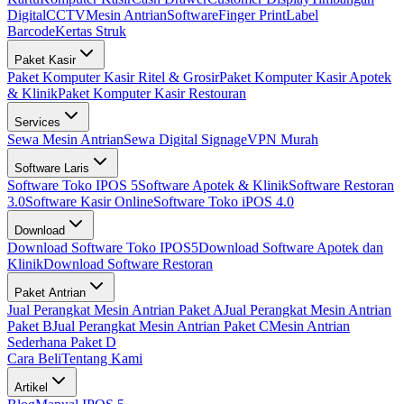
Digital
CCTV
Mesin Antrian
Software
Finger Print
Label
Barcode
Kertas Struk
Paket Kasir
Paket Komputer Kasir Ritel & Grosir
Paket Komputer Kasir Apotek
& Klinik
Paket Komputer Kasir Restouran
Services
Sewa Mesin Antrian
Sewa Digital Signage
VPN Murah
Software Laris
Software Toko IPOS 5
Software Apotek & Klinik
Software Restoran
3.0
Software Kasir Online
Software Toko iPOS 4.0
Download
Download Software Toko IPOS5
Download Software Apotek dan
Klinik
Download Software Restoran
Paket Antrian
Jual Perangkat Mesin Antrian Paket A
Jual Perangkat Mesin Antrian
Paket B
Jual Perangkat Mesin Antrian Paket C
Mesin Antrian
Sederhana Paket D
Cara Beli
Tentang Kami
Artikel