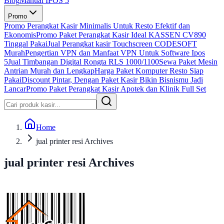
Blog
Manual IPOS 5
Promo
Promo Perangkat Kasir Minimalis Untuk Resto Efektif dan
Ekonomis
Promo Paket Perangkat Kasir Ideal KASSEN CV890
Tinggal Pakai
Jual Perangkat kasir Touchscreen CODESOFT
Murah
Pengertian VPN dan Manfaat VPN Untuk Software Ipos
5
Jual Timbangan Digital Rongta RLS 1000/1100
Sewa Paket Mesin
Antrian Murah dan Lengkap
Harga Paket Komputer Resto Siap
Pakai
Discount Pintar, Dengan Paket Kasir Bikin Bisnismu Jadi
Lancar
Promo Paket Perangkat Kasir Apotek dan Klinik Full Set
Home
jual printer resi Archives
jual printer resi Archives