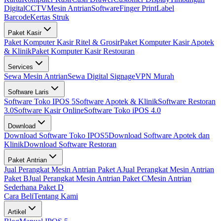
Digital
CCTV
Mesin Antrian
Software
Finger Print
Label
Barcode
Kertas Struk
Paket Kasir
Paket Komputer Kasir Ritel & Grosir
Paket Komputer Kasir Apotek
& Klinik
Paket Komputer Kasir Restouran
Services
Sewa Mesin Antrian
Sewa Digital Signage
VPN Murah
Software Laris
Software Toko IPOS 5
Software Apotek & Klinik
Software Restoran
3.0
Software Kasir Online
Software Toko iPOS 4.0
Download
Download Software Toko IPOS5
Download Software Apotek dan
Klinik
Download Software Restoran
Paket Antrian
Jual Perangkat Mesin Antrian Paket A
Jual Perangkat Mesin Antrian
Paket B
Jual Perangkat Mesin Antrian Paket C
Mesin Antrian
Sederhana Paket D
Cara Beli
Tentang Kami
Artikel