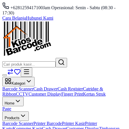
+6281259417100
Jam Operasional: Senin - Sabtu (08:30 -
17:30)
Cara Belanja
Hubungi Kami
Kategori
Barcode Scanner
Cash Drawer
Cash Register
Catridge &
Ribbon
CCTV
Customer Display
Finger Print
Kertas Struk
Home
Page
Products
Barcode Scanner
Printer Barcode
Printer Kasir
Printer
Kartu
Komputer Kasir
Cash Drawer
Customer Display
Timbangan