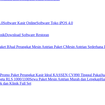
.0
Software Kasir Online
Software Toko iPOS 4.0
nik
Download Software Restoran
aket B
Jual Perangkat Mesin Antrian Paket C
Mesin Antrian Sederhana 
Promo Paket Perangkat Kasir Ideal KASSEN CV890 Tinggal Pakai
Ju
ngta RLS 1000/1100
Sewa Paket Mesin Antrian Murah dan Lengkap
Har
 dan Klinik Full Set