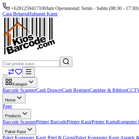
+6281259417100
Jam Operasional: Senin - Sabtu (08:30 - 17:30)
Cara Belanja
Hubungi Kami
Kategori
Barcode Scanner
Cash Drawer
Cash Register
Catridge & Ribbon
CCT
Home
Page
Products
Barcode Scanner
Printer Barcode
Printer Kasir
Printer Kartu
Komputer 
Paket Kasir
Paket Komputer Kasir Ritel & Grosir
Paket Komputer Kasir Apotek &