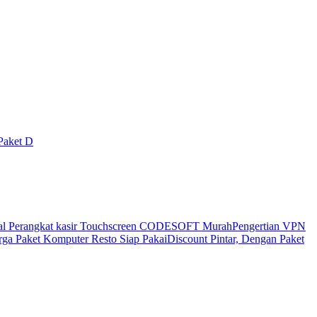
Paket D
al Perangkat kasir Touchscreen CODESOFT Murah
Pengertian VPN
ga Paket Komputer Resto Siap Pakai
Discount Pintar, Dengan Paket