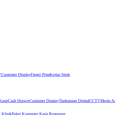
V
Customer Display
Finger Print
Kertas Struk
Kasir
Cash Drawer
Customer Display
Timbangan Digital
CCTV
Mesin An
 Klinik
Paket Komputer Kasir Restouran