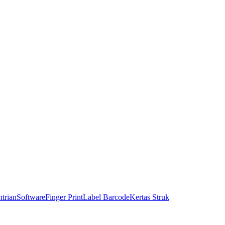
trian
Software
Finger Print
Label Barcode
Kertas Struk