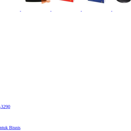
S-3290
tuk Bisnis