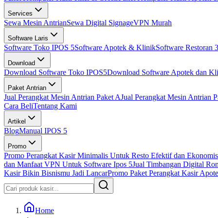
Services
Sewa Mesin Antrian
Sewa Digital Signage
VPN Murah
Software Laris
Software Toko IPOS 5
Software Apotek & Klinik
Software Restoran 3
Download
Download Software Toko IPOS5
Download Software Apotek dan Kli
Paket Antrian
Jual Perangkat Mesin Antrian Paket A
Jual Perangkat Mesin Antrian P
Cara Beli
Tentang Kami
Artikel
Blog
Manual IPOS 5
Promo
Promo Perangkat Kasir Minimalis Untuk Resto Efektif dan Ekonomis
dan Manfaat VPN Untuk Software Ipos 5
Jual Timbangan Digital Ro
Kasir Bikin Bisnismu Jadi Lancar
Promo Paket Perangkat Kasir Apotek
Home