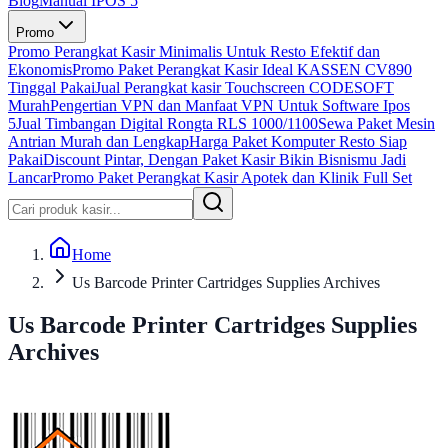
Blog
Manual IPOS 5
Promo
Promo Perangkat Kasir Minimalis Untuk Resto Efektif dan
Ekonomis
Promo Paket Perangkat Kasir Ideal KASSEN CV890
Tinggal Pakai
Jual Perangkat kasir Touchscreen CODESOFT
Murah
Pengertian VPN dan Manfaat VPN Untuk Software Ipos
5
Jual Timbangan Digital Rongta RLS 1000/1100
Sewa Paket Mesin
Antrian Murah dan Lengkap
Harga Paket Komputer Resto Siap
Pakai
Discount Pintar, Dengan Paket Kasir Bikin Bisnismu Jadi
Lancar
Promo Paket Perangkat Kasir Apotek dan Klinik Full Set
Home
Us Barcode Printer Cartridges Supplies Archives
Us Barcode Printer Cartridges Supplies
Archives