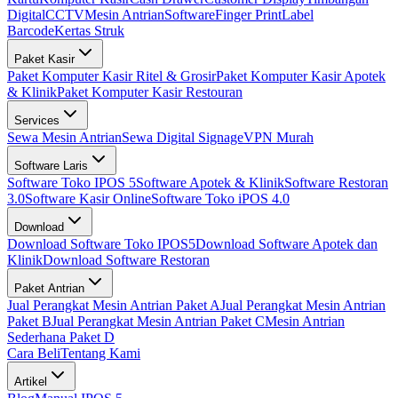
Digital
CCTV
Mesin Antrian
Software
Finger Print
Label
Barcode
Kertas Struk
Paket Kasir
Paket Komputer Kasir Ritel & Grosir
Paket Komputer Kasir Apotek
& Klinik
Paket Komputer Kasir Restouran
Services
Sewa Mesin Antrian
Sewa Digital Signage
VPN Murah
Software Laris
Software Toko IPOS 5
Software Apotek & Klinik
Software Restoran
3.0
Software Kasir Online
Software Toko iPOS 4.0
Download
Download Software Toko IPOS5
Download Software Apotek dan
Klinik
Download Software Restoran
Paket Antrian
Jual Perangkat Mesin Antrian Paket A
Jual Perangkat Mesin Antrian
Paket B
Jual Perangkat Mesin Antrian Paket C
Mesin Antrian
Sederhana Paket D
Cara Beli
Tentang Kami
Artikel