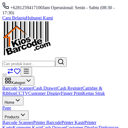
+6281259417100
Jam Operasional: Senin - Sabtu (08:30 -
17:30)
Cara Belanja
Hubungi Kami
Kategori
Barcode Scanner
Cash Drawer
Cash Register
Catridge &
Ribbon
CCTV
Customer Display
Finger Print
Kertas Struk
Home
Page
Products
Barcode Scanner
Printer Barcode
Printer Kasir
Printer
Kartu
Komputer Kasir
Cash Drawer
Customer Display
Timbangan